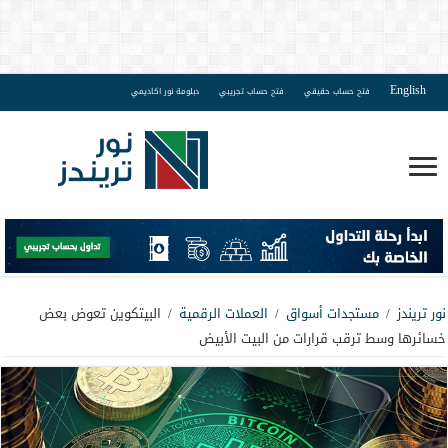
English
فتح حساب حقيقي
فتح حساب تجريبي
دبلومة نور اكاديمي
نور تريندز
/
مستجدات أسواق
/
العملات الرقمية
/
البيتكوين تعوض بعض
خسائرها وسط ترقب قرارات من البيت الأبيض