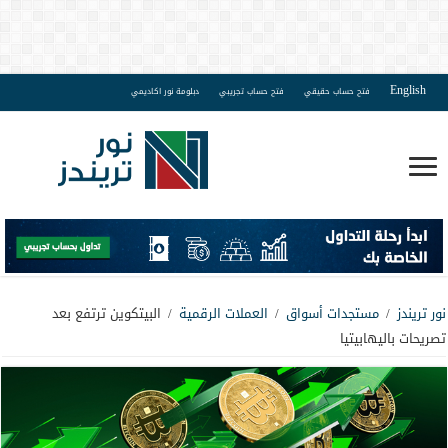
English
فتح حساب حقيقي
فتح حساب تجريبي
دبلومة نور اكاديمي
نور تريندز
/
مستجدات أسواق
/
العملات الرقمية
/
البيتكوين ترتفع بعد
تصريحات باليهابيتيا