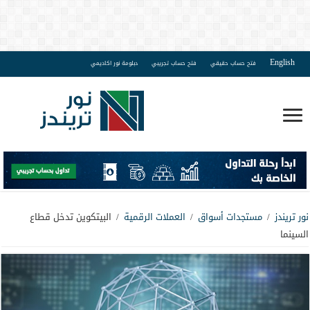
English
فتح حساب حقيقي
فتح حساب تجريبي
دبلومة نور اكاديمي
نور تريندز
/
مستجدات أسواق
/
العملات الرقمية
/
البيتكوين تدخل قطاع
السينما