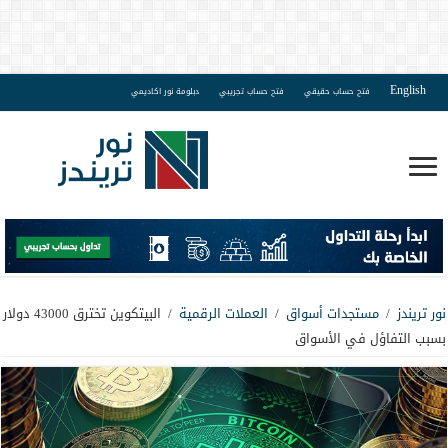
English
فتح حساب حقيقي
فتح حساب تجريبي
دبلومة نور اكاديمي
نور تريندز
/
مستجدات أسواق
/
العملات الرقمية
/
البيتكوين تخترق 43000 دولار
بسبب التفاؤل في الأسواق