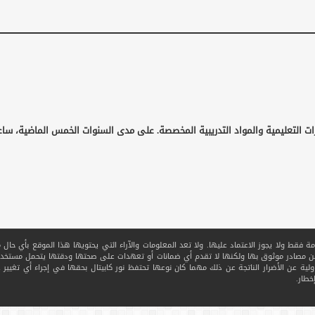
ات التعليمية والمواد التدريبية المخصصة. على مدى السنوات الخمس الماضية، ساع
قط ولا يجوز الاعتماد عليها. ولا تعد المعلومات والآراء التي يحتويها هذا الموقع بأي حال من ا
 من مصادر موثوق بها ولكنها لا تقدم أي ضمانات أو تعهدات على صحتها ودقتها يتحمل مستخدم
ولية عن الأضرار الناتجة عن ذلك مهما كان نوعها تحتفظ نور كابيتال بحقها في إجراء أي تغيير عل
خطار.