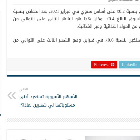
ا
انخفض مؤشر أسعار المستهلكين في الصين بنسبة 0.2٪ على أساس سنوي في فبراير 2021، بعد انخفاض بنسبة
0.3٪ في الشهر السابق ومقارنة بإجماع السوق البالغ 0.4٪. وكان هذا هو الشهر الثاني على التوالي من
ن المواد الغذائية وغير الغذائية.
وعلى أساس شهري، ارتفعت أسعار المستهلكين بنسبة 0.6٪ في فبراير، وهو الشهر الثالث على التوالي من
Pinterest
LinkedIn
التالي
الأسهم الآسيوية تستعيد أدنى
مستوياتها لي شهرين لماذا؟!
ا