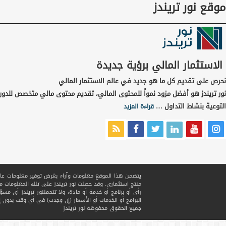
موقع نور تريندز
الاستثمار المالي برؤية جديدة
نحرص على تقديم كل ما هو جديد في عالم الاستثمار المالي
نور تريندز هو أفضل مزود نمواً للمحتوى المالي، تقديم محتوى مالي متخصص للدور
التوعية بنشاط التداول …
قراءة المزيد
يتضمن هذا الموقع معلومات وآراء بغرض توفير معلومات عامة ف
منتج استثماري. وقد حصلت نور تريندز على تلك المعلومات
رأي أو برنامج أو خدمة أو مادة، ولا تتحملنور تريندز أي مسؤ
البرامج أو الخدمات أو الأسعار (إن وجدت) في أي وقت بدون إ
جميع الحقوق محفوظة
نور تريندز