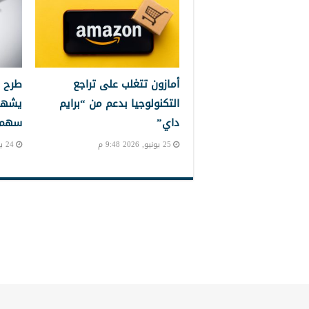
أمازون تتغلب على تراجع
طرح 
التكنولوجيا بدعم من “برايم
يشهد
داي”
سهم إ
25 يونيو, 2026 9:48 م
24 يونيو, 2026 10:24 م