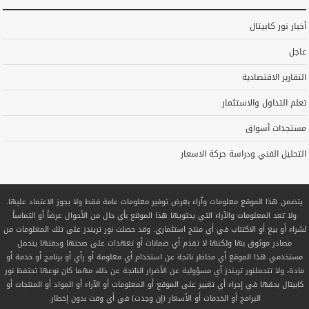
أخبار نور كابيتال
عاجل
التقارير الاقتصادية
تعلم التداول والاستثمار
مستجدات أسواق
التحليل الفني ودراسة حركة الاسعار
يتضمن هذا الموقع معلومات وآراء بغرض توفير معلومات عامة فقط ولا يجوز الاعتماد عليها.
ولا تعد المعلومات والآراء التي يحتويها هذا الموقع بأي حال من الأحوال عرضاً أو التماساً
لشراء أو بيع أو الاكتتاب في أي منتج استثماري. وقد حصلت نور تريندز على تلك المعلومات من
مصادر موثوق بها ولكنها لا تقدم أي ضمانات أو تعهدات على صحتها ودقتها يتحمل
مستخدمي هذا الموقع أي مخاطر ناتجة عن استخدام أي معلومة أو رأي أو برنامج أو خدمة أو
مادة، ولا تتحملنور تريندز أي مسؤولية عن الأضرار الناتجة عن ذلك مهما كان نوعها تحتفظ نور
كابيتال بحقها في إجراء أي تغيير على الموقع أو المعلومات أو الآراء أو المواد أو المنتجات أو
البرامج أو الخدمات أو الأسعار (إن وجدت) في أي وقت بدون إخطار.