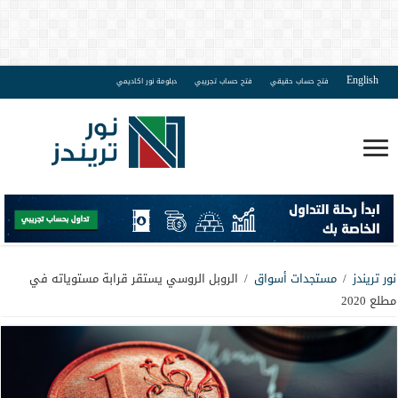
English
فتح حساب حقيقي
فتح حساب تجريبي
دبلومة نور اكاديمي
نور تريندز
/
مستجدات أسواق
/
الروبل الروسي يستقر قرابة مستوياته في
مطلع 2020