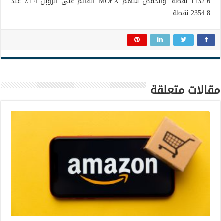
1132.6 نقطة. وانخفض سهم MOEX القائم على الروبل 1.4٪ عند
2354.8 نقطة.
مقالات متعلقة