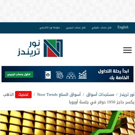
English
فتح حساب حقيقي
فتح حساب تجريبي
دبلومة نور اكاديمي
نور تريندز
/
مستجدات أسواق
/
أسواق السلع Noor Trends
/
الذهب
تحديث
يكسر حاجز 1950 دولار في جلسة أوروبا