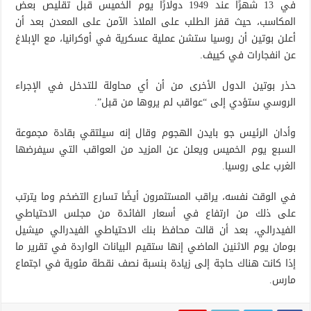
في 13 شهرًا عند 1949 دولارًا يوم الخميس قبل تقليص بعض
المكاسب، حيث قفز الطلب على الملاذ الآمن على المعدن بعد أن
أعلن بوتين أن روسيا ستشن عملية عسكرية في أوكرانيا، مع الإبلاغ
عن انفجارات في كييف.
حذر بوتين الدول الأخرى من أن أي محاولة للتدخل في الإجراء
الروسي ستؤدي إلى “عواقب لم يروها من قبل”.
وأدان الرئيس جو بايدن الهجوم وقال إنه سيلتقي بقادة مجموعة
السبع يوم الخميس ويعلن عن المزيد من العواقب التي سيفرضها
الغرب على روسيا.
في الوقت نفسه، يراقب المستثمرون أيضًا تسارع التضخم وما يترتب
على ذلك من ارتفاع في أسعار الفائدة من مجلس الاحتياطي
الفيدرالي، بعد أن قالت محافظ بنك الاحتياطي الفيدرالي ميشيل
بومان يوم الاثنين الماضي إنها ستقيم البيانات الواردة في تقرير ما
إذا كانت هناك حاجة إلى زيادة بنسبة نصف نقطة مئوية في اجتماع
مارس.