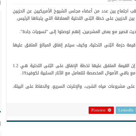
ا
قب اجتماع بين عدد من أعضاء مجلس الشيوخ الأمريكيين عن الحزبين
ن الحزبين على خطة البُنى التحتية العملاقة التي يتبناها الرئيس.
 حديث قصير مع بعض المشرعين، إنهم توصلوا إلى “تسويات جادة”.
يمة حزمة البُنى التحتية، وكيف سيتم إنفاق المبالغ المتفق عليها
وقال بيان صدر عن البيت الأبيض منذ قليل إن القيمة المتفق عليها لخطة الإنفاق على البُنى التحتية هي 1.2
ًا إنفاق 266 مليار دولار على مشروعات مياه الشرب، والإنترنت السريع، والحفاظ على البيئة،
Pinterest
LinkedIn
ا