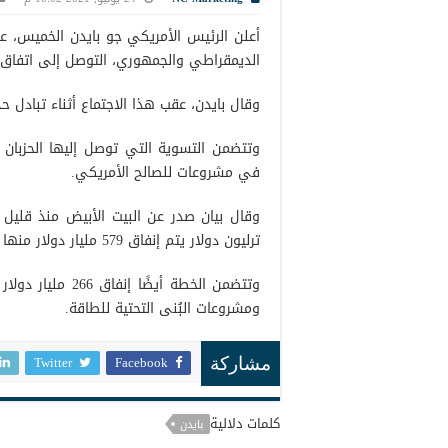
أعلن الرئيس الأمريكي جو بايدن الخميس، ع
الديمقراطي والجمهوري، التوصل إلى اتفاق بي
وقال بايدن، عقب هذا الاجتماع أثناء تبادل
وتتضمن التسوية التي توصل إليها الحزبان ق
في مشروعات للصالح الأمريكي.
ترليون دولار يتم إنفاق 579 مليار دولار منها مع باقي الأموال المخصصة للتعامل مع الآثار السلبية لكوفيد19.
وتتضمن الخطة أيض
ومشروعات البُنى التحتية للطاقة.
Twitter
Facebook
مشاركة
كلمات دلالية
بايدن