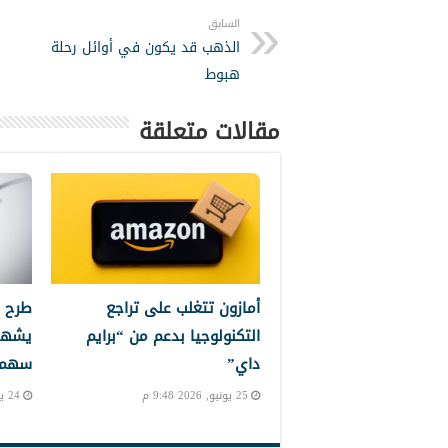
السابق
الذهب قد يكون في أوائل رحلة
هبوط
مقالات متعلقة
أمازون تتغلب على تراجع
طرح 
التكنولوجيا بدعم من “برايم
يشهد
داي”
سهم إ
25 يونيو, 2026 9:48 م
24 يونيو, 2026 10:24 م