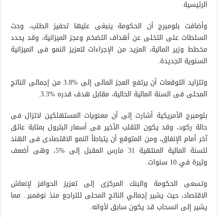
الرئيسية.
وأضافت بلومبرج أن الحكومة ينبغى عليها تحفيز الطلب، وحث
السلطات على التخلى عن أهداف التضخم وعجز الميزانية، وقد يحدد
مخطط وزير المالية، المزيد من الإجراءات لتعزيز النمو فى الميزانية
السنوية الجديدة.
وتتزايد التوقعات أن يرتفع العجز المالى إلى %3.8 من إجمالى الناتج
المحلى فى السنة المالية الحالية، مقابل هدف قدره %3.3.
بلومبرج الأمريكية أشارت إلى أن معنويات المستهلكين لاتزال فى
حالة ركود، وقد يكون التقلب الأخير فى أسعار البترول بمثابة عائق
آخر أمام الإنفاق، ومن المتوقع أن يتباطأ النمو الاقتصادى فى الهند
للسنة المالية المنتهية 31 مارس المقبل إلى %5، وهى أضعف
وتيرة في 10 سنوات.
وتسعى الحكومة والبنك المركزى إلى تعزيز الحوافز لإنعاش
الاقتصاد، حيث يشير إجمالي الناتج المحلى للتراجع منذ نوفمبر.. مما
يشير إلى انسحاب قد يكون سابق لأوانه.