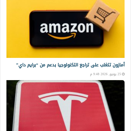
أمازون تتغلب على تراجع التكنولوجيا بدعم من “برايم داي”
25 يونيو, 2026 9:48 م