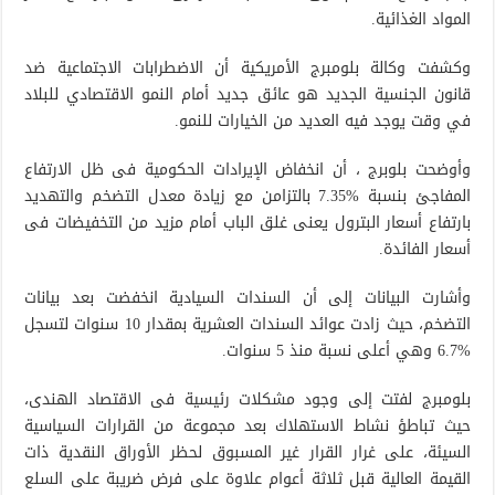
المواد الغذائية.
وكشفت وكالة بلومبرج الأمريكية أن الاضطرابات الاجتماعية ضد
قانون الجنسية الجديد هو عائق جديد أمام النمو الاقتصادي للبلاد
في وقت يوجد فيه العديد من الخيارات للنمو.
وأوضحت بلوبرج ، أن انخفاض الإيرادات الحكومية فى ظل الارتفاع
المفاجئ بنسبة %7.35 بالتزامن مع زيادة معدل التضخم والتهديد
بارتفاع أسعار البترول يعنى غلق الباب أمام مزيد من التخفيضات فى
أسعار الفائدة.
وأشارت البيانات إلى أن السندات السيادية انخفضت بعد بيانات
التضخم، حيث زادت عوائد السندات العشرية بمقدار 10 سنوات لتسجل
%6.7 وهي أعلى نسبة منذ 5 سنوات.
بلومبرج لفتت إلى وجود مشكلات رئيسية فى الاقتصاد الهندى،
حيث تباطؤ نشاط الاستهلاك بعد مجموعة من القرارات السياسية
السيئة، على غرار القرار غير المسبوق لحظر الأوراق النقدية ذات
القيمة العالية قبل ثلاثة أعوام علاوة على فرض ضريبة على السلع