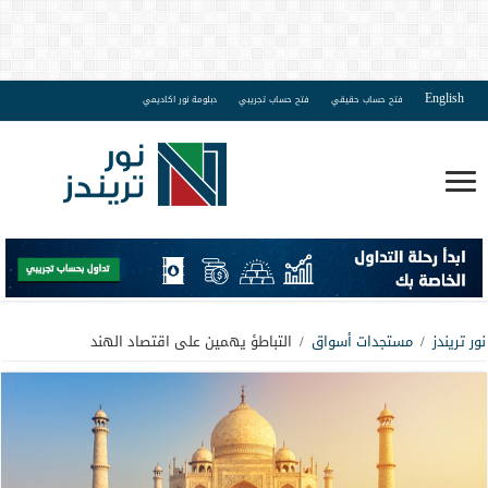
English
فتح حساب حقيقي
فتح حساب تجريبي
دبلومة نور اكاديمي
نور تريندز
/
مستجدات أسواق
/
التباطؤ يهمين على اقتصاد الهند