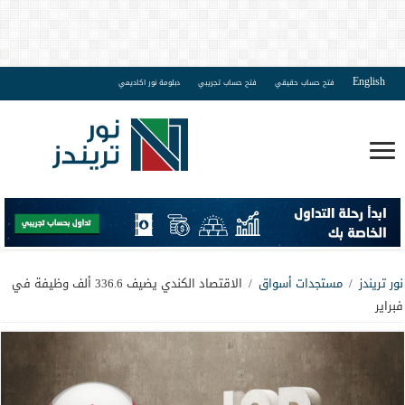
English
فتح حساب حقيقي
فتح حساب تجريبي
دبلومة نور اكاديمي
نور تريندز
/
مستجدات أسواق
/
الاقتصاد الكندي يضيف 336.6 ألف وظيفة في
فبراير