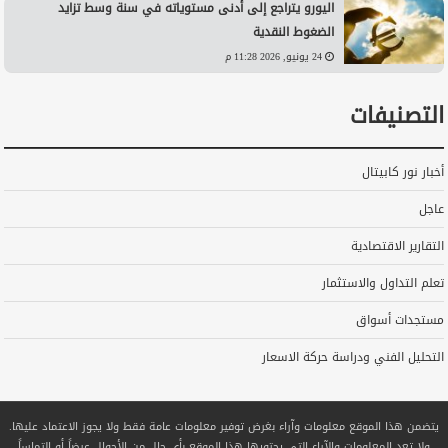
اليورو يتراجع إلى أدنى مستوياته في سنة وسط تزايد
الضغوط النقدية
24 يونيو, 2026 11:28 م
التصنيفات
أخبار نور كابيتال
عاجل
التقارير الاقتصادية
تعلم التداول والاستثمار
مستجدات أسواق
التحليل الفني ودراسة حركة الاسعار
يتضمن هذا الموقع معلومات وآراء بغرض توفير معلومات عامة فقط ولا يجوز الاعتماد عليها.
ولا تعد المعلومات والآراء التي يحتويها هذا الموقع بأي حال من الأحوال عرضاً أو التماساً