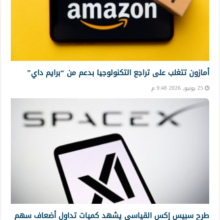
أمازون تتغلب على تراجع التكنولوجيا بدعم من “برايم داي”
25 يونيو, 2026 9:48 م
طرح سبيس إكس القياسي يشهد كميات تداول أضعاف سهم