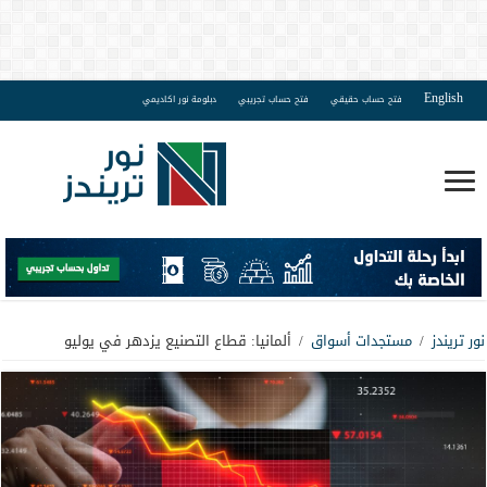
English
فتح حساب حقيقي
فتح حساب تجريبي
دبلومة نور اكاديمي
نور تريندز
/
مستجدات أسواق
/
ألمانيا: قطاع التصنيع يزدهر في يوليو