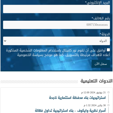
البريد الإلكتروني
*
رقم الهاتف
*
الدولة
*
*
أوافق على أن تقوم نور كابيتال باستخدام المعلومات الشخصية المذكورة
أعلاه لأهداف مرتبطة بالتسويق، كما هو موضح بسياسة الخصوصية
الندوات التعليمية
21 يونيو, 2024 12:09 م
استراتيجيات بناء محفظة استثمارية ناجحة
30 يناير, 2024 1:32 م
أسرار نظرية وايكوف – بناء استراتيجية تداول فعّالة