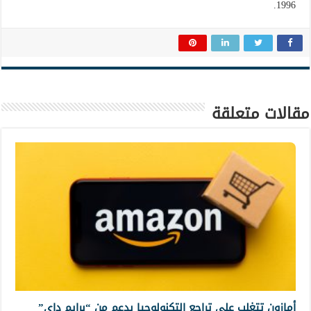
1996.
مقالات متعلقة
أمازون تتغلب على تراجع التكنولوجيا بدعم من “برايم داي”