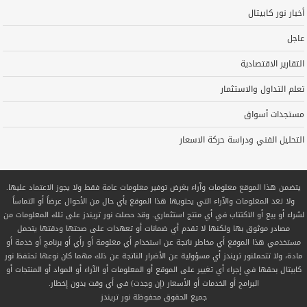
أخبار نور كابيتال
عاجل
التقارير الاقتصادية
تعلم التداول والاستثمار
مستجدات أسواق
التحليل الفني ودراسة حركة الاسعار
يتضمن هذا الموقع معلومات وآراء بغرض توفير معلومات عامة فقط ولا يجوز الاعتماد عليها.
ولا تعد المعلومات والآراء التي يحتويها هذا الموقع بأي حال من الأحوال عرضاً أو التماساً
لشراء أو بيع أو الاكتتاب في أي منتج استثماري. وقد حصلت نور تريندز على تلك المعلومات من
مصادر موثوق بها ولكنها لا تقدم أي ضمانات أو تعهدات على صحتها ودقتها يتحمل
مستخدمي هذا الموقع أي مخاطر ناتجة عن استخدام أي معلومة أو رأي أو برنامج أو خدمة أو
مادة، ولا تتحملنور تريندز أي مسؤولية عن الأضرار الناتجة عن ذلك مهما كان نوعها تحتفظ نور
كابيتال بحقها في إجراء أي تغيير على الموقع أو المعلومات أو الآراء أو المواد أو المنتجات أو
البرامج أو الخدمات أو الأسعار (إن وجدت) في أي وقت بدون إخطار.
جميع الحقوق محفوظة
نور تريندز