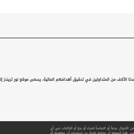
دنا الآلاف من المتداولين في تحقيق أهدافهم المالية، يسعى موقع نور تريندز إل
لأحوال عرضاً أو التماساً لشراء أو بيع أو الاكتتاب في أي
ي هذا الموقع أي مخاطر ناتجة عن استخدام أي معلومة أو