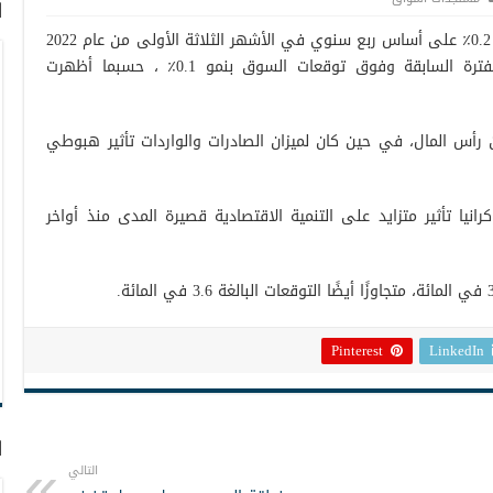
ا
توسع الناتج المحلي الإجمالي لألمانيا بنسبة 0.2٪ على أساس ربع سنوي في الأشهر الثلاثة الأولى من عام 2022
، متعافياً من انكماش بنسبة 0.3٪ في الفترة السابقة وفوق توقعات السوق بنمو 0.1٪ ، حسبما أظهرت
رأس المال، في حين كان لميزان الصادرات والواردات تأثير هبوطي
انيا تأثير متزايد على التنمية الاقتصادية قصيرة المدى منذ أواخر
Pinterest
LinkedIn
ا
التالي