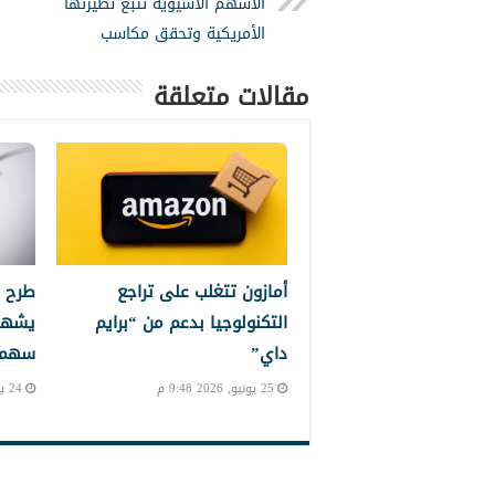
الأسهم الآسيوية تتبع نظيرتها
الأمريكية وتحقق مكاسب
مقالات متعلقة
أمازون تتغلب على تراجع
طرح 
التكنولوجيا بدعم من “برايم
يشهد
داي”
سهم إ
25 يونيو, 2026 9:48 م
24 يونيو, 2026 10:24 م