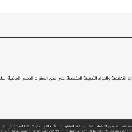
ات التعليمية والمواد التدريبية المخصصة. على مدى السنوات الخمس الماضية، ساع
قط ولا يجوز الاعتماد عليها. ولا تعد المعلومات والآراء التي يحتويها هذا الموقع بأي حال من ا
 من مصادر موثوق بها ولكنها لا تقدم أي ضمانات أو تعهدات على صحتها ودقتها يتحمل مستخدم