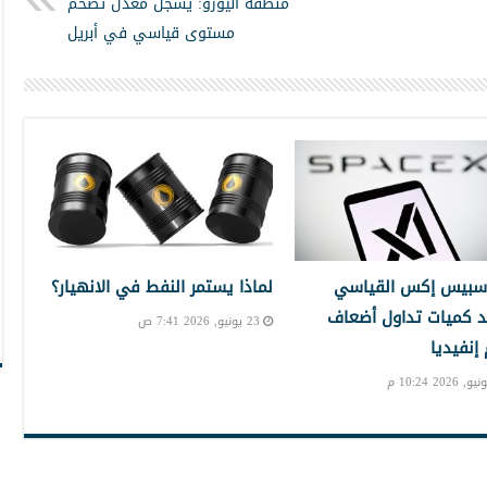
منطقة اليورو: يسجل معدل تضخم
مستوى قياسي في أبريل
سبيس إكس القياسي
لماذا يستمر النفط في الانهيار؟
 كميات تداول أضعاف
23 يونيو, 2026 7:41 ص
نفيديا