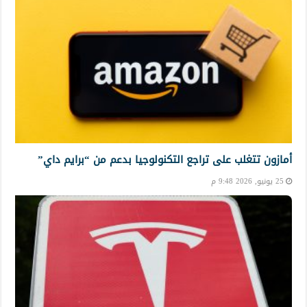
أمازون تتغلب على تراجع التكنولوجيا بدعم من “برايم داي”
25 يونيو, 2026 9:48 م