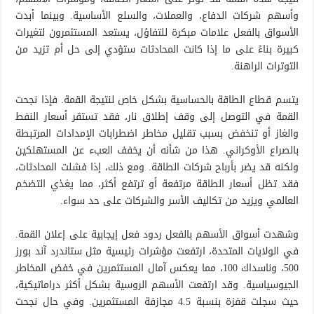
وأسهم شركات الدفاع، والعملات، والسلع الأساسية. وبينما أبدت
الأسواق بالفعل علامات مبكرة للتفاؤل، يستعد المستثمرون لتغيرات
كبيرة بناءً على ما إذا كانت المحادثات ستؤدي إلى حل أم تزيد من
التوترات الراهنة.
يتسم قطاع الطاقة بالحساسية بشكل خاص لنتيجة القمة. فإذا نجحت
القمة في التوصل إلى وقف إطلاق نار، فقد تستقر أسعار النفط
والغاز أو تنخفض بسبب تقليل مخاطر اضطرابات الإمدادات المرتبطة
بالصراع الأوكراني. هذا من شأنه أن يخفف العبء عن المستهلكين
ولكنه قد يضر بأرباح شركات الطاقة. ومع ذلك، إذا فشلت المحادثات،
فقد تظل أسعار الطاقة مرتفعة أو ترتفع أكثر، مما يغذي التضخم
العالمي ويزيد من تكاليف الأسر والشركات على حد سواء.
وشهدت أسواق الأسهم بالفعل ردود فعل إيجابية على إعلان القمة.
في الولايات المتحدة، ارتفعت مؤشرات رئيسية مثل ستاندرد آند بورز
500، وناسداك 100، مما يعكس آمال المستثمرين في خفض المخاطر
الجيوسياسية. وقد ارتفعت الأسهم الروسية بشكل أكثر دراماتيكية،
حيث سجلت قفزة بنسبة 4.5 مجازفة المستثمرين. وفي حال نجحت