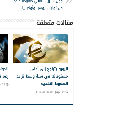
وول ستريت تعاني ضغوطا حادة
من توترات روسيا وأوكرانيا
مقالات متعلقة
اليورو يتراجع إلى أدنى
الدول
مستوياته في سنة وسط تزايد
رغم ت
الضغوط النقدية
24 يونيو, 2026 10:39 م
24 يونيو, 2026 11:28 م