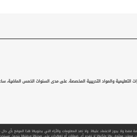
ات التعليمية والمواد التدريبية المخصصة. على مدى السنوات الخمس الماضية، ساع
قط ولا يجوز الاعتماد عليها. ولا تعد المعلومات والآراء التي يحتويها هذا الموقع بأي حال من ا
 من مصادر موثوق بها ولكنها لا تقدم أي ضمانات أو تعهدات على صحتها ودقتها يتحمل مستخدم