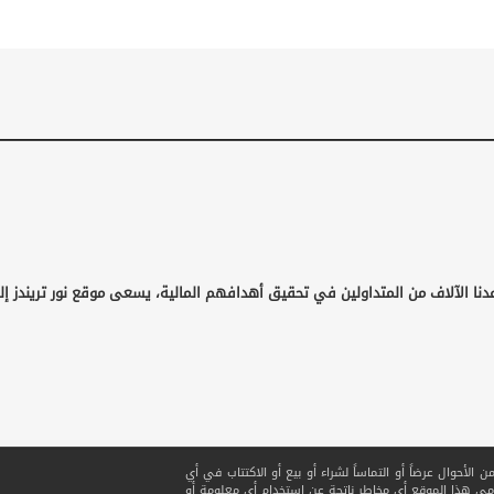
دنا الآلاف من المتداولين في تحقيق أهدافهم المالية، يسعى موقع نور تريندز إل
لأحوال عرضاً أو التماساً لشراء أو بيع أو الاكتتاب في أي
ي هذا الموقع أي مخاطر ناتجة عن استخدام أي معلومة أو