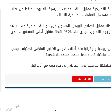
ا
لة الأمريكية مقابل سلة العملات الرئيسية، الهبوط بضغط من أغلب
مستهل التعاملات الصباحية الثلاثاء.
وتراجع مؤشر الدولار إلى مستوى 96.00 نقطة مقابل الإغلاق اليومي المسجل في الجلسة الماضية عند 96.08
نقطة. وبلغ أعلى مستوى للمؤشر على مدار يوم التداول الجاري عند 96.26 نقطة مقابل أدنى المستويات الذي
روسيا وأوكرانيا منذ أعلنت الأولى الاثنين الماضي الاعتراف رسميا
انيا واعتبار كل واحدة منهما جمهورية شعبية.
 قطعتها موسكو في الطريق إلى بدء حرب مع أوكرانيا.
Pinterest
LinkedIn
ا
التالي