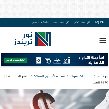
English
فتح حساب حقيقي
فتح حساب تجريبي
دبلومة نور اكاديمي
نور تريندز
/
مستجدات أسواق
/
تغطية لأسواق العملات
/
مؤشر الدولار يتجاوز
92.00 نقطة