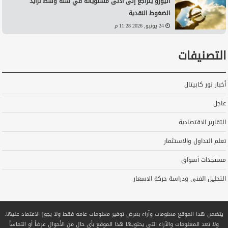
اليورو يتراجع إلى أدنى مستوياته في سنة وسط تزايد
الضغوط النقدية
24 يونيو, 2026 11:28 م
التصنيفات
أخبار نور كابيتال
عاجل
التقارير الاقتصادية
تعلم التداول والاستثمار
مستجدات أسواق
التحليل الفني ودراسة حركة الاسعار
يتضمن هذا الموقع معلومات وآراء بغرض توفير معلومات عامة فقط ولا يجوز الاعتماد عليها.
ولا تعد المعلومات والآراء التي يحتويها هذا الموقع بأي حال من الأحوال عرضاً أو التماساً