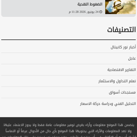
الضغوط النقدية
24 يونيو, 2026 11:28 م
التصنيفات
أخبار نور كابيتال
عاجل
التقارير الاقتصادية
تعلم التداول والاستثمار
مستجدات أسواق
التحليل الفني ودراسة حركة الاسعار
يتضمن هذا الموقع معلومات وآراء بغرض توفير معلومات عامة فقط ولا يجوز الاعتماد عليها.
ولا تعد المعلومات والآراء التي يحتويها هذا الموقع بأي حال من الأحوال عرضاً أو التماساً