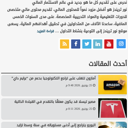
نحرص على تقديم كل ما هو جديد في عالم الاستثمار المالي
نور تريندز هو أفضل مزود نمواً للمحتوى المالي، تقديم محتوى مالي متخصص
للدورات التعليمية والمواد التدريبية المخصصة. على مدى السنوات الخمس
الماضية، ساعدنا الآلاف من المتداولين في تحقيق أهدافهم المالية، يسعى
موقع نور تريندز إلى التوعية بنشاط التداول …
قراءة المزيد
أحدث المقالات
أمازون تتغلب على تراجع التكنولوجيا بدعم من “برايم داي”
25 يونيو, 2026 9:48 م
مصير تيسلا قد يكون معلقًا بالتقدم في القيادة الذاتية
25 يونيو, 2026 8:11 م
اليورو يتراجع إلى أدنى مستوياته في سنة وسط تزايد