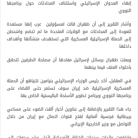
إنهاء العدوان الإسرائيلي واستئناف المحادثات حول برنامجها
النووي.
وأشار التقرير إلى أن طهران قالت لمسؤولين عرب إنها مستعدة
للعودة إلى المحادثات مع الولايات المتحدة ما لم تنضم واشنطن
إلى الحملة الإسرائيلية العسكرية التي تستهدف منشآتها وأهداف
داخلها.
وبعثت طهران برسائل لإسرائيل مفادها أن مصلحة الطرفين تتحقق
باحتواء العنف فيما بينهما.
في المقابل، أكد رئيس الوزراء الإسرائيلي بنيامين نتنياهو أن الحملة
العسكرية الإسرائيلية ضد إيران سوف تستمر حتى القضاء على
برنامجها النووي وبرنامج تطوير الأسلحة الباليستية الخاص بها.
جاء هذا التقرير بالإضافة إلى عناوين أخبار ألقت الضوء على مساعي
بريطانية فرنسية ألمانية لفتح قنوات اتصال مع إيران من خلال
التواصل مع وزير الخارجية الإيراني.
وارتفعت عائدات سندات الخزانة الأمريكية لأجل عشر سنوات إلى