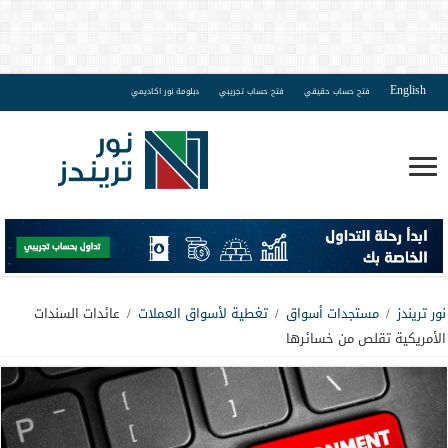
English
فتح حساب حقيقي
فتح حساب تجريبي
دبلومة نور اكاديمي
نور تريندز
/
مستجدات أسواق
/
تغطية لأسواق العملات
/
عائدات السندات
الأمريكية تقلص من خسائرها