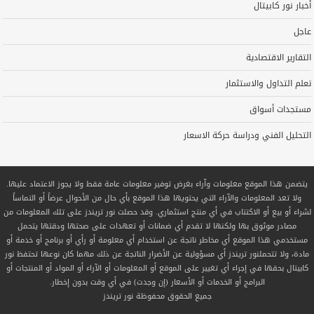
أخبار نور كابيتال
عاجل
التقارير الاقتصادية
تعلم التداول والاستثمار
مستجدات أسواق
التحليل الفني ودراسة حركة الاسعار
يتضمن هذا الموقع معلومات وآراء بغرض توفير معلومات عامة فقط ولا يجوز الاعتماد عليها.
ولا تعد المعلومات والآراء التي يحتويها هذا الموقع بأي حال من الأحوال عرضاً أو التماساً
لشراء أو بيع أو الاكتتاب في أي منتج استثماري. وقد حصلت نور تريندز على تلك المعلومات من
مصادر موثوق بها ولكنها لا تقدم أي ضمانات أو تعهدات على صحتها ودقتها يتحمل
مستخدمي هذا الموقع أي مخاطر ناتجة عن استخدام أي معلومة أو رأي أو برنامج أو خدمة أو
مادة، ولا تتحملنور تريندز أي مسؤولية عن الأضرار الناتجة عن ذلك مهما كان نوعها تحتفظ نور
كابيتال بحقها في إجراء أي تغيير على الموقع أو المعلومات أو الآراء أو المواد أو المنتجات أو
البرامج أو الخدمات أو الأسعار (إن وجدت) في أي وقت بدون إخطار.
جميع الحقوق محفوظة
نور تريندز