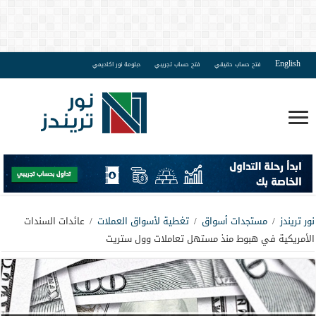
English
فتح حساب حقيقي
فتح حساب تجريبي
دبلومة نور اكاديمي
نور تريندز
/
مستجدات أسواق
/
تغطية لأسواق العملات
/
عائدات السندات
الأمريكية في هبوط منذ مستهل تعاملات وول ستريت