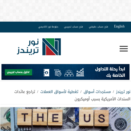
English
فتح حساب حقيقي
فتح حساب تجريبي
دبلومة نور اكاديمي
نور تريندز
/
مستجدات أسواق
/
تغطية لأسواق العملات
/
تراجع عائدات
السندات الأمريكية بسبب أوميكرون