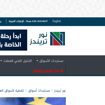
English
2026/08/07 8:08 مساءً ، الإمارات العربية
ف
مستجدات الأسواق
التحليل الفني للعملات
البث اليومي المباشر
نور تريندز
/
مستجدات أسواق
/
تغطية لأسواق الع