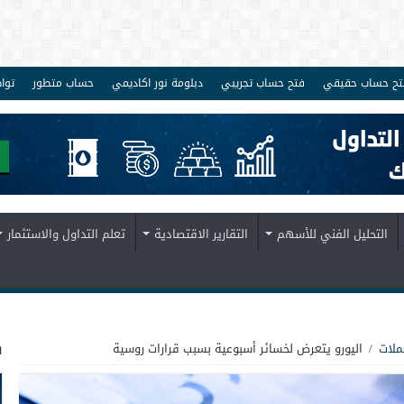
تح حساب حقيقي
فتح حساب تجريبي
دبلومة نور اكاديمي
حساب متطور
توا
التحليل الفني للأسهم
التقارير الاقتصادية
تعلم التداول والاستثمار
ف
ملات
/
اليورو يتعرض لخسائر أسبوعية بسبب قرارات روسية