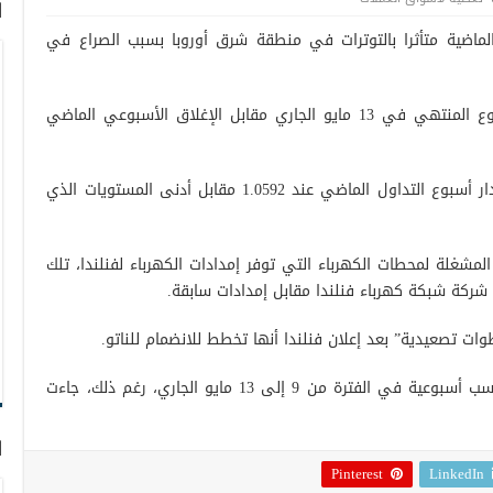
ا
 الماضية متأثرا بالتوترات في منطقة شرق أوروبا بسبب الصراع في
وهبط اليورو/ دولار إلى 1.0412 في الأسبوع المنتهي في 13 مايو الجاري مقابل الإغلاق الأسبوعي الماضي
وارتفع الزوج إلى أعلى مستوى له على مدار أسبوع التداول الماضي عند 1.0592 مقابل أدنى المستويات الذي
لمشغلة لمحطات الكهرباء التي توفر إمدادات الكهرباء لفنلندا، تلك
ركة شبكة كهرباء فنلندا مقابل إمدادات سابقة.
 تصعيدية” بعد إعلان فنلندا أنها تخطط للانضمام للناتو.
وواصل الدولار الأمريكي ارتفاع، محققا مكاسب أسبوعية في الفترة من 9 إلى 13 مايو الجاري، رغم ذلك، جاءت
ا
Pinterest
LinkedIn