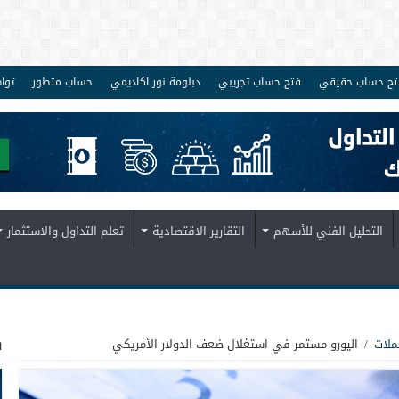
تح حساب حقيقي
فتح حساب تجريبي
دبلومة نور اكاديمي
حساب متطور
توا
التحليل الفني للأسهم
التقارير الاقتصادية
تعلم التداول والاستثمار
ف
ملات
/
اليورو مستمر في استغلال ضعف الدولار الأمريكي