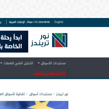
English
2026/08/08 7:55 صباحًا ، الإمارات العربية
ف
مستجدات الأسواق
التحليل الفني للعملات
البث اليومي المباشر
نور تريندز
/
مستجدات أسواق
/
تغطية لأسواق الع