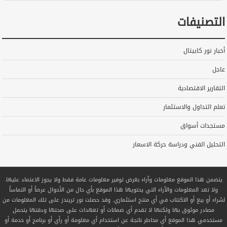
التصنيفات
أخبار نور كابيتال
عاجل
التقارير الاقتصادية
تعلم التداول والاستثمار
مستجدات أسواق
التحليل الفني ودراسة حركة الاسعار
يتضمن هذا الموقع معلومات وآراء بغرض توفير معلومات عامة فقط ولا يجوز الاعتماد عليها.
ولا تعد المعلومات والآراء التي يحتويها هذا الموقع بأي حال من الأحوال عرضاً أو التماساً
لشراء أو بيع أو الاكتتاب في أي منتج استثماري. وقد حصلت نور تريندز على تلك المعلومات من
مصادر موثوق بها ولكنها لا تقدم أي ضمانات أو تعهدات على صحتها ودقتها يتحمل
مستخدمي هذا الموقع أي مخاطر ناتجة عن استخدام أي معلومة أو رأي أو برنامج أو خدمة أو