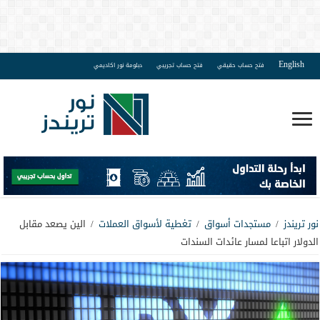
English
فتح حساب حقيقي
فتح حساب تجريبي
دبلومة نور اكاديمي
نور تريندز
/
مستجدات أسواق
/
تغطية لأسواق العملات
/
الين يصعد مقابل
الدولار اتباعا لمسار عائدات السندات