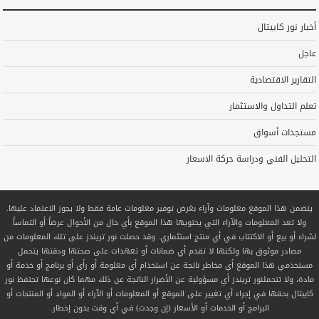
أخبار نور كابيتال
عاجل
التقارير الاقتصادية
تعلم التداول والاستثمار
مستجدات أسواق
التحليل الفني ودراسة حركة الاسعار
يتضمن هذا الموقع معلومات وآراء بغرض توفير معلومات عامة فقط ولا يجوز الاعتماد عليها.
ولا تعد المعلومات والآراء التي يحتويها هذا الموقع بأي حال من الأحوال عرضاً أو التماساً
لشراء أو بيع أو الاكتتاب في أي منتج استثماري. وقد حصلت نور تريندز على تلك المعلومات من
مصادر موثوق بها ولكنها لا تقدم أي ضمانات أو تعهدات على صحتها ودقتها يتحمل
مستخدمي هذا الموقع أي مخاطر ناتجة عن استخدام أي معلومة أو رأي أو برنامج أو خدمة أو
مادة، ولا تتحملنور تريندز أي مسؤولية عن الأضرار الناتجة عن ذلك مهما كان نوعها تحتفظ نور
كابيتال بحقها في إجراء أي تغيير على الموقع أو المعلومات أو الآراء أو المواد أو المنتجات أو
البرامج أو الخدمات أو الأسعار (إن وجدت) في أي وقت بدون إخطار.