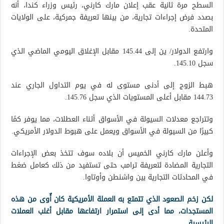
السطح مرة ثانية عقب إعلان مارك كارني، رئيس وزراء كندا، أنه
بصدد فرض إجراءات تجارية، من بينها تعريفة جمركية، على الولايات
المتحدة.
وارتفع الدولار/ ين إلى 145.44 مقابل الإغلاق اليومي الماضي الذي
سجل 145.10.
هبط الزوج إلى أدنى مستوى له في يوم التداول الجاري عند
144.73 مقابل أعلى المستويات الذي سجل 145.76.
وتتراجع معدلات السيولة في الأسواق أثناء العطلات، مما يوفر كمًا
كبيرًا من السيولة في الأسواق ويعمل على هبوط الدولار الأمريكي.
وأعلن مارك كارني الخميس أن بلاده سوف تتخذ بعض الإجراءات
التجارية المضادة لتعريفة ترامب حتى تستفيد من ذلك كعامل ضغط
في المحادثات التجارية بين واشنطن وأوتاوا.
لكن زخم الصعود الذي تتمتع به العملة الأمريكية كان أٌوى من هذه
المستجدات، مما أدى إلى استمرار ارتفاعها مقابل أغلب العملات
الرئيسية.