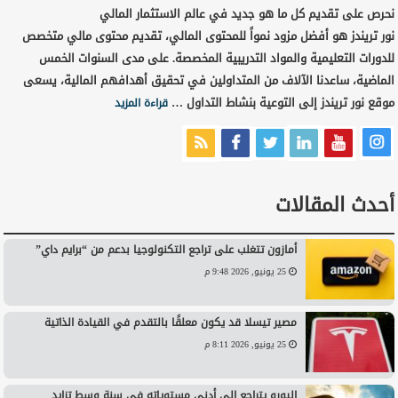
نحرص على تقديم كل ما هو جديد في عالم الاستثمار المالي
نور تريندز هو أفضل مزود نمواً للمحتوى المالي، تقديم محتوى مالي متخصص
للدورات التعليمية والمواد التدريبية المخصصة. على مدى السنوات الخمس
الماضية، ساعدنا الآلاف من المتداولين في تحقيق أهدافهم المالية، يسعى
موقع نور تريندز إلى التوعية بنشاط التداول …
قراءة المزيد
أحدث المقالات
أمازون تتغلب على تراجع التكنولوجيا بدعم من “برايم داي”
25 يونيو, 2026 9:48 م
مصير تيسلا قد يكون معلقًا بالتقدم في القيادة الذاتية
25 يونيو, 2026 8:11 م
اليورو يتراجع إلى أدنى مستوياته في سنة وسط تزايد