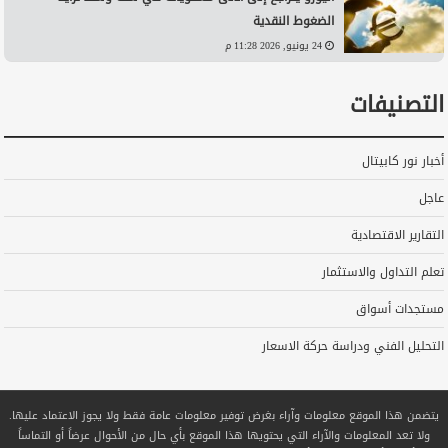
الضغوط النقدية
24 يونيو, 2026 11:28 م
التصنيفات
أخبار نور كابيتال
عاجل
التقارير الاقتصادية
تعلم التداول والاستثمار
مستجدات أسواق
التحليل الفني ودراسة حركة الاسعار
يتضمن هذا الموقع معلومات وآراء بغرض توفير معلومات عامة فقط ولا يجوز الاعتماد عليها.
ولا تعد المعلومات والآراء التي يحتويها هذا الموقع بأي حال من الأحوال عرضاً أو التماساً