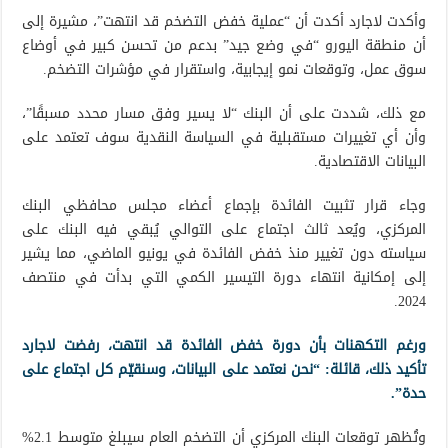
وأكدت لاجارد أكدت أن “عملية خفض التضخم قد انتهت”، مشيرة إلى
أن منطقة اليورو “في وضع جيد” بدعم من تحسن كبير في أوضاع
سوق عمل، وتوقعات نمو إيجابية، واستقرار في مؤشرات التضخم.
مع ذلك، شددت على أن البنك “لا يسير وفق مسار محدد مسبقًا”،
وأن أي تغييرات مستقبلية في السياسة النقدية سوف تعتمد على
البيانات الاقتصادية.
وجاء قرار تثبيت الفائدة بإجماع أعضاء مجلس محافظي البنك
المركزي، ويُعد ثالث اجتماع على التوالي يُبقي فيه البنك على
سياسته دون تغيير منذ خفض الفائدة في يونيو الماضي، مما يشير
إلى إمكانية انتهاء دورة التيسير الكمي التي بدأت في منتصف
2024.
ورغم التكهنات بأن دورة خفض الفائدة قد انتهت، رفضت لاجارد
تأكيد ذلك، قائلة: “نحن نعتمد على البيانات، وسنقيّم كل اجتماع على
حدة”.
وتُظهر توقعات البنك المركزي أن التضخم العام سيبلغ متوسط 2.1%