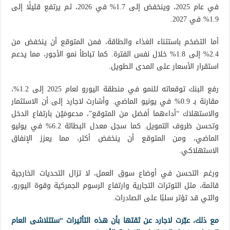
في عام 2025، وينخفض إلى 1.7% في 2026، ثم يرتفع قليلًا إلى
1.9% في 2027.
أما التضخم باستثناء الغذاء والطاقة، فمن المتوقع أن ينخفض من
2.4% إلى 1.8% خلال نفس الفترة. كما تباطأ نمو الأجور، مما يدعم
استقرار الأسعار على المدى الطويل.
رفع البنك توقعاته للنمو في منطقة اليورو لعام 2025 إلى 1.2%،
مقارنة بـ 0.9% في يونيو الماضي. وأشارت لاجارد إلى أن الاستثمار
والاستهلاك “أداءهما أفضل من المتوقع”، مدعومَيْن بارتفاع الدخل
وتحسن ظروف التمويل. كما سجل معدل البطالة 6.2% في يوليو
الماضي، ومن المتوقع أن ينخفض أكثر، مما يعزز الإنفاق
الاستهلاكي.
ورغم التحسن في أوضاع سوق العمل، لا تزال التحديات الخارجية
قائمة، مثل التوترات التجارية وارتفاع الرسوم الجمركية وقوة اليورو،
والتي قد تؤثر سلبًا على الصادرات.
مع ذلك، عبّرت لاجارد عن ثقتها بأن هذه التأثيرات “ستتلاشى العام