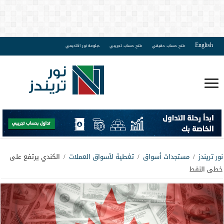
English
فتح حساب حقيقي
فتح حساب تجريبي
دبلومة نور اكاديمي
نور تريندز
/
مستجدات أسواق
/
تغطية لأسواق العملات
/
الكندي يرتفع على
خطى النفط