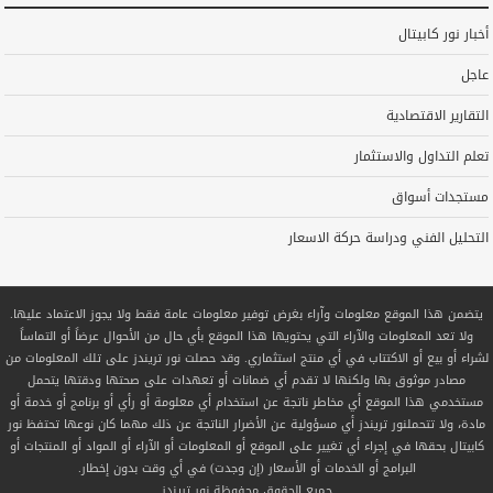
أخبار نور كابيتال
عاجل
التقارير الاقتصادية
تعلم التداول والاستثمار
مستجدات أسواق
التحليل الفني ودراسة حركة الاسعار
يتضمن هذا الموقع معلومات وآراء بغرض توفير معلومات عامة فقط ولا يجوز الاعتماد عليها.
ولا تعد المعلومات والآراء التي يحتويها هذا الموقع بأي حال من الأحوال عرضاً أو التماساً
لشراء أو بيع أو الاكتتاب في أي منتج استثماري. وقد حصلت نور تريندز على تلك المعلومات من
مصادر موثوق بها ولكنها لا تقدم أي ضمانات أو تعهدات على صحتها ودقتها يتحمل
مستخدمي هذا الموقع أي مخاطر ناتجة عن استخدام أي معلومة أو رأي أو برنامج أو خدمة أو
مادة، ولا تتحملنور تريندز أي مسؤولية عن الأضرار الناتجة عن ذلك مهما كان نوعها تحتفظ نور
كابيتال بحقها في إجراء أي تغيير على الموقع أو المعلومات أو الآراء أو المواد أو المنتجات أو
البرامج أو الخدمات أو الأسعار (إن وجدت) في أي وقت بدون إخطار.
جميع الحقوق محفوظة
نور تريندز