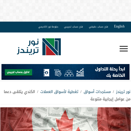
English
فتح حساب حقيقي
فتح حساب تجريبي
دبلومة نور اكاديمي
نور تريندز
/
مستجدات أسواق
/
تغطية لأسواق العملات
/
الكندي يتلقى دعما
من عوامل إيجابية متنوعة