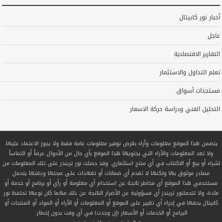
أخبار نور كابيتال
عاجل
التقارير الاقتصادية
تعلم التداول والاستثمار
مستجدات أسواق
التحليل الفني ودراسة حركة الاسعار
يتضمن هذا الموقع معلومات وآراء بغرض توفير معلومات عامة فقط ولا يجوز الاعتماد عليها.
ولا تعد المعلومات والآراء التي يحتويها هذا الموقع بأي حال من الأحوال عرضاً أو التماساً
لشراء أو بيع أو الاكتتاب في أي منتج استثماري. وقد حصلت نور تريندز على تلك المعلومات من
مصادر موثوق بها ولكنها لا تقدم أي ضمانات أو تعهدات على صحتها ودقتها يتحمل
مستخدمي هذا الموقع أي مخاطر ناتجة عن استخدام أي معلومة أو رأي أو برنامج أو خدمة أو
مادة، ولا تتحملنور تريندز أي مسؤولية عن الأضرار الناتجة عن ذلك مهما كان نوعها تحتفظ نور
كابيتال بحقها في إجراء أي تغيير على الموقع أو المعلومات أو الآراء أو المواد أو المنتجات أو
البرامج أو الخدمات أو الأسعار (إن وجدت) في أي وقت بدون إخطار.