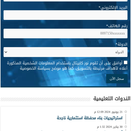
البريد الإلكتروني
*
رقم الهاتف
*
الدولة
*
*
أوافق على أن تقوم نور كابيتال باستخدام المعلومات الشخصية المذكورة
أعلاه لأهداف مرتبطة بالتسويق، كما هو موضح بسياسة الخصوصية
الندوات التعليمية
21 يونيو, 2024 12:09 م
استراتيجيات بناء محفظة استثمارية ناجحة
30 يناير, 2024 1:32 م