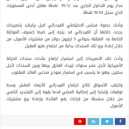
مدار يوم التداول الجاري عند 99.52 نقطة مقابل أدنى المستويات
الذي سجل 98.84 نقطة.
وأدلت عضوة مجلس الاحتياطي الفيدرالي لايل براينارد بتصريحات
رجحت خلالها أن الفيدرالي قد يتجه إلى ضبط كشوف الموازنة
الخاصة به، المثقلة بحوالي 9 ترليون دولار من مشتريات الأصول، من
خلال إعادة بيع تلك السندات بداية من اجتماع مايو المقبل.
وأدت تلك التصريحات إلى استمرار ارتفاع عائدات سندات الخزانة
الأمريكية لأجل عشر سنوات ليزداد الفارق بينها وبين السندات لأجل
سنتين، وهو ما يتسبب في استمرار نموذج منحنى العائد المقلوب.
وتترقب الأسواق نتائج اجتماع الفيدرالي الأربعاء المقبل وسط
توقعات بإشارة إلى إمكانية المضي قدما بقوة إلى التشديد الكمي
من خلال سلسلة من قرارات رفع الفائدة وإعادة بيع مشتريات
الأصول.