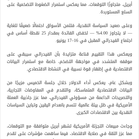
أبريل، متجاوزًا التوقعات، مما يعكس استمرار الضغوط التضخمية على
السلع المستوردة.
وعلى صعيد السياسة النقدية، فتثمن الأسواق احتمالًا ضعيفًا للغاية
— لا يتجاوز 4.00% — لخفض الفائدة بمقدار 25 نقطة أساس في
اجتماع الفيدرالي المقبل في 16–17 يونيو.
ويعكس هذا التقييم قناعة متزايدة بأن الفيدرالي سيبقي على
موقفه المتشدد في مواجهة التضخم، خاصة مع استمرار البيانات
الاقتصادية في إظهار قوة نسبية في النشاط الاقتصادي.
وبشكل عام، يعكس أداء الدولار خلال جلسة الخميس مزيجًا من
البيانات الاقتصادية المتماسكة، والتقدم في المفاوضات التجارية،
والتصريحات الداعمة من مسؤولي الفيدرالي، مما عزز جاذبية العملة
الأمريكية في ظل بيئة عالمية تتسم بانعدام اليقين وتباين السياسات
النقدية بين الاقتصادات الكبرى.
وجاءت مبيعات التجزئة الأمريكية لشهر أبريل متوافقة مع التوقعات،
مما عزز الثقة في صلابة الاقتصاد، فيما ساهمت مؤشرات على تقدم