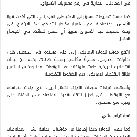
في المحادثات التجارية في رفع معنويات الأسواق.
كما دعمت تصريحات مسؤولي الاحتياطي الفيدرالي، التي أكدت قوة
الأسس الاقتصادية رغم استمرار مخاطر التضخم، هذا الارتفاع، في
وقت تستبعد فيه الأسواق تقريبًا أي خفض للفائدة في الاجتماع
المقبل.
ارتفع مؤشر الدولار الأمريكي إلى أعلى مستوى في أسبوعين خلال
تداولات الخميس، مسجلًا مكاسب بنسبة 0.29%، بدعم من بيانات
اقتصادية أمريكية جاءت متوافقة مع التوقعات، مما يعكس استمرار
متانة الاقتصاد الأمريكي رغم الضغوط التضخمية.
وأسهمت قراءات مبيعات التجزئة لشهر أبريل، التي جاءت متوافقة
مع التوقعات، في تعزيز الثقة بقدرة الاقتصاد على الحفاظ على
وتيرة نمو مستقرة.
قمة ترامب-شي
كما تلقى الدولار دعمًا إضافيًا من مؤشرات إيجابية بشأن المفاوضات
التجارية بين الولايات المتحدة والصين، بعد تقارير أفادت بأن الجانبين