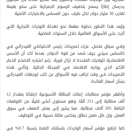
يدرسان إطارًا يسمح بتخفيف الرسوم الجمركية على سلع بقيمة
تقارب 30 مليار دولار لكل طرف، دون المساس بالاعتبارات الأمنية.
ويُعد هذا التطور خطوة مهمة نحو تهدئة التوترات التجارية التي
أثرت على الأسواق العالمية خلال السنوات الماضية.
وفي سياق متصل، عززت تصريحات رئيس الاحتياطي الفيدرالي في
كانساس سيتي جيف شمد من قوة الدولار، بعدما أكد أن الأسس
الاقتصادية للولايات المتحدة لا تزال قوية، رغم اعتباره التضخم الخطر
الأكبر الذي يواجه الاقتصاد في المرحلة الحالية. وتأتي هذه
التصريحات في وقت تراقب فيه الأسواق عن كثب توجهات الفيدرالي
بشأن أسعار الفائدة.
وأظهر مؤشر مطالبات إعانات البطالة الأسبوعية ارتفاعًا بمقدار 12
ألف مطالبة إلى 211 ألفًا، وهو مستوى أعلى قليلًا من التوقعات
البالغة 205 آلاف مطالبة، مما يشير إلى بعض الضعف في سوق
العمل، وإن ظل ضمن نطاق يعكس متانة نسبية في التوظيف.
كما ارتفع مؤشر أسعار الواردات باستثناء النفط بنسبة 0.7% في