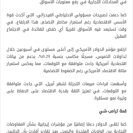
في المحادثات التجارية في رفع معنويات الأسواق.
كما دعمت تصريحات مسؤولي الاحتياطي الفيدرالي، التي أكدت قوة
الأسس الاقتصادية رغم استمرار مخاطر التضخم، هذا الارتفاع، في
وقت تستبعد فيه الأسواق تقريبًا أي خفض للفائدة في الاجتماع
المقبل.
ارتفع مؤشر الدولار الأمريكي إلى أعلى مستوى في أسبوعين خلال
تداولات الخميس، مسجلًا مكاسب بنسبة 0.29%، بدعم من بيانات
اقتصادية أمريكية جاءت متوافقة مع التوقعات، مما يعكس استمرار
متانة الاقتصاد الأمريكي رغم الضغوط التضخمية.
وأسهمت قراءات مبيعات التجزئة لشهر أبريل، التي جاءت متوافقة
مع التوقعات، في تعزيز الثقة بقدرة الاقتصاد على الحفاظ على
وتيرة نمو مستقرة.
قمة ترامب-شي
كما تلقى الدولار دعمًا إضافيًا من مؤشرات إيجابية بشأن المفاوضات
التجارية بين الولايات المتحدة والصين، بعد تقارير أفادت بأن الجانبين