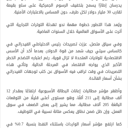
يدرسان إطارًا يسمح بتخفيف الرسوم الجمركية على سلع بقيمة
تقارب 30 مليار دولار لكل طرف، دون المساس بالاعتبارات الأمنية.
ويُعد هذا التطور خطوة مهمة نحو تهدئة التوترات التجارية التي
أثرت على الأسواق العالمية خلال السنوات الماضية.
وفي سياق متصل، عززت تصريحات رئيس الاحتياطي الفيدرالي في
كانساس سيتي جيف شمد من قوة الدولار، بعدما أكد أن الأسس
الاقتصادية للولايات المتحدة لا تزال قوية، رغم اعتباره التضخم الخطر
الأكبر الذي يواجه الاقتصاد في المرحلة الحالية. وتأتي هذه
التصريحات في وقت تراقب فيه الأسواق عن كثب توجهات الفيدرالي
بشأن أسعار الفائدة.
وأظهر مؤشر مطالبات إعانات البطالة الأسبوعية ارتفاعًا بمقدار 12
ألف مطالبة إلى 211 ألفًا، وهو مستوى أعلى قليلًا من التوقعات
البالغة 205 آلاف مطالبة، مما يشير إلى بعض الضعف في سوق
العمل، وإن ظل ضمن نطاق يعكس متانة نسبية في التوظيف.
كما ارتفع مؤشر أسعار الواردات باستثناء النفط بنسبة 0.7% في