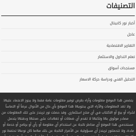
التصنيفات
أخبار نور كابيتال
عاجل
التقارير الاقتصادية
تعلم التداول والاستثمار
مستجدات أسواق
التحليل الفني ودراسة حركة الاسعار
يتضمن هذا الموقع معلومات وآراء بغرض توفير معلومات عامة فقط ولا يجوز الاعتماد عليها.
ولا تعد المعلومات والآراء التي يحتويها هذا الموقع بأي حال من الأحوال عرضاً أو التماساً
لشراء أو بيع أو الاكتتاب في أي منتج استثماري. وقد حصلت نور تريندز على تلك المعلومات من
مصادر موثوق بها ولكنها لا تقدم أي ضمانات أو تعهدات على صحتها ودقتها يتحمل
مستخدمي هذا الموقع أي مخاطر ناتجة عن استخدام أي معلومة أو رأي أو برنامج أو خدمة أو
مادة، ولا تتحملنور تريندز أي مسؤولية عن الأضرار الناتجة عن ذلك مهما كان نوعها تحتفظ نور