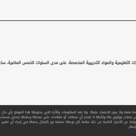
ات التعليمية والمواد التدريبية المخصصة. على مدى السنوات الخمس الماضية، ساع
قط ولا يجوز الاعتماد عليها. ولا تعد المعلومات والآراء التي يحتويها هذا الموقع بأي حال من ا
 من مصادر موثوق بها ولكنها لا تقدم أي ضمانات أو تعهدات على صحتها ودقتها يتحمل مستخدم
ولية عن الأضرار الناتجة عن ذلك مهما كان نوعها تحتفظ نور كابيتال بحقها في إجراء أي تغيير عل
خطار.