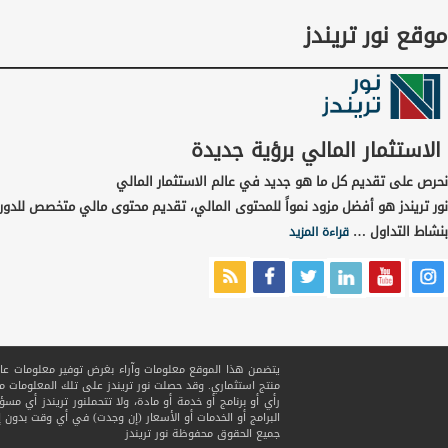
موقع نور تريندز
الاستثمار المالي برؤية جديدة
نحرص على تقديم كل ما هو جديد في عالم الاستثمار المالي
نور تريندز هو أفضل مزود نمواً للمحتوى المالي، تقديم محتوى مالي متخصص للدور
بنشاط التداول …
قراءة المزيد
يتضمن هذا الموقع معلومات وآراء بغرض توفير معلومات عامة ف
منتج استثماري. وقد حصلت نور تريندز على تلك المعلومات
رأي أو برنامج أو خدمة أو مادة، ولا تتحملنور تريندز أي مسؤ
البرامج أو الخدمات أو الأسعار (إن وجدت) في أي وقت بدون إ
جميع الحقوق محفوظة
نور تريندز