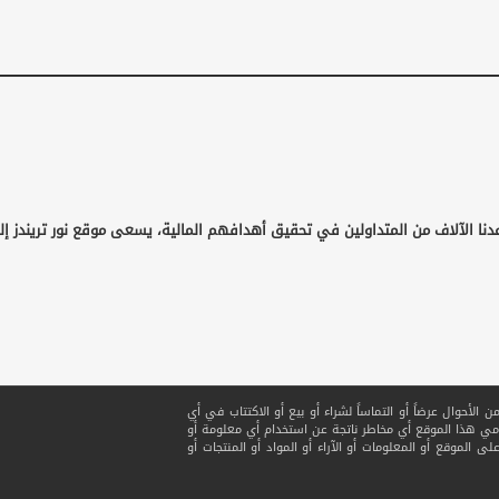
دنا الآلاف من المتداولين في تحقيق أهدافهم المالية، يسعى موقع نور تريندز إل
لأحوال عرضاً أو التماساً لشراء أو بيع أو الاكتتاب في أي
ي هذا الموقع أي مخاطر ناتجة عن استخدام أي معلومة أو
ى الموقع أو المعلومات أو الآراء أو المواد أو المنتجات أو