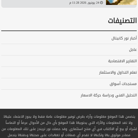
24 يونيو, 2026 11:28 م
التصنيفات
أخبار نور كابيتال
عاجل
التقارير الاقتصادية
تعلم التداول والاستثمار
مستجدات أسواق
التحليل الفني ودراسة حركة الاسعار
يتضمن هذا الموقع معلومات وآراء بغرض توفير معلومات عامة فقط ولا يجوز الاعتماد عليها.
ولا تعد المعلومات والآراء التي يحتويها هذا الموقع بأي حال من الأحوال عرضاً أو التماساً
لشراء أو بيع أو الاكتتاب في أي منتج استثماري. وقد حصلت نور تريندز على تلك المعلومات من
مصادر موثوق بها ولكنها لا تقدم أي ضمانات أو تعهدات على صحتها ودقتها يتحمل