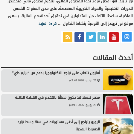
نور تريندز هو أفضل مزود نمواً للمحتوى المالي، تقديم محتوى مالي متخصص
للدورات التعليمية والمواد التدريبية المخصصة. على مدى السنوات الخمس
الماضية، ساعدنا الآلاف من المتداولين في تحقيق أهدافهم المالية، يسعى
موقع نور تريندز إلى التوعية بنشاط التداول …
قراءة المزيد
أحدث المقالات
أمازون تتغلب على تراجع التكنولوجيا بدعم من “برايم داي”
25 يونيو, 2026 9:48 م
مصير تيسلا قد يكون معلقًا بالتقدم في القيادة الذاتية
25 يونيو, 2026 8:11 م
اليورو يتراجع إلى أدنى مستوياته في سنة وسط تزايد
الضغوط النقدية