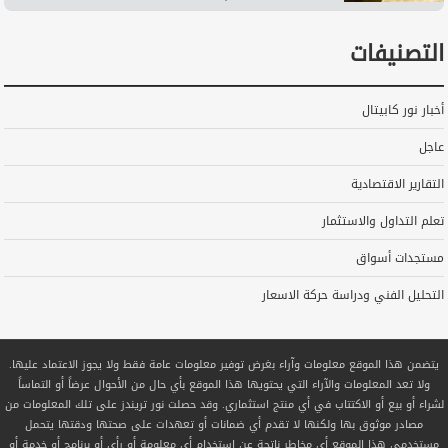
التصنيفات
أخبار نور كابيتال
عاجل
التقارير الاقتصادية
تعلم التداول والاستثمار
مستجدات أسواق
التحليل الفني ودراسة حركة الاسعار
يتضمن هذا الموقع معلومات وآراء بغرض توفير معلومات عامة فقط ولا يجوز الاعتماد عليها.
ولا تعد المعلومات والآراء التي يحتويها هذا الموقع بأي حال من الأحوال عرضاً أو التماساً
لشراء أو بيع أو الاكتتاب في أي منتج استثماري. وقد حصلت نور تريندز على تلك المعلومات من
مصادر موثوق بها ولكنها لا تقدم أي ضمانات أو تعهدات على صحتها ودقتها يتحمل
مستخدمي هذا الموقع أي مخاطر ناتجة عن استخدام أي معلومة أو رأي أو برنامج أو خدمة أو