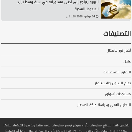
اليورو يتراجع إلى أدنى مستوياته في سنة وسط تزايد
الضغوط النقدية
24 يونيو, 2026 11:28 م
التصنيفات
أخبار نور كابيتال
عاجل
التقارير الاقتصادية
تعلم التداول والاستثمار
مستجدات أسواق
التحليل الفني ودراسة حركة الاسعار
يتضمن هذا الموقع معلومات وآراء بغرض توفير معلومات عامة فقط ولا يجوز الاعتماد عليها.
ولا تعد المعلومات والآراء التي يحتويها هذا الموقع بأي حال من الأحوال عرضاً أو التماساً