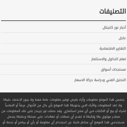
التصنيفات
أخبار نور كابيتال
عاجل
التقارير الاقتصادية
تعلم التداول والاستثمار
مستجدات أسواق
التحليل الفني ودراسة حركة الاسعار
يتضمن هذا الموقع معلومات وآراء بغرض توفير معلومات عامة فقط ولا يجوز الاعتماد عليها.
ولا تعد المعلومات والآراء التي يحتويها هذا الموقع بأي حال من الأحوال عرضاً أو التماساً
لشراء أو بيع أو الاكتتاب في أي منتج استثماري. وقد حصلت نور تريندز على تلك المعلومات من
مصادر موثوق بها ولكنها لا تقدم أي ضمانات أو تعهدات على صحتها ودقتها يتحمل
مستخدمي هذا الموقع أي مخاطر ناتجة عن استخدام أي معلومة أو رأي أو برنامج أو خدمة أو