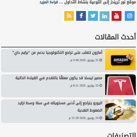
موقع نور تريندز إلى التوعية بنشاط التداول …
قراءة المزيد
أحدث المقالات
أمازون تتغلب على تراجع التكنولوجيا بدعم من “برايم داي”
25 يونيو, 2026 9:48 م
مصير تيسلا قد يكون معلقًا بالتقدم في القيادة الذاتية
25 يونيو, 2026 8:11 م
اليورو يتراجع إلى أدنى مستوياته في سنة وسط تزايد
الضغوط النقدية
24 يونيو, 2026 11:28 م
التصنيفات