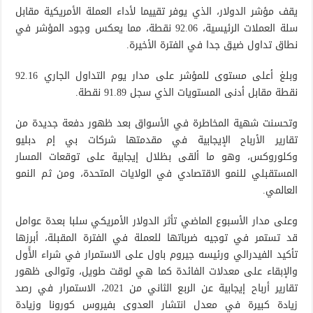
يقف مؤشر الدولار، الذي يوفر تقييما لأداء العملة الأمريكية مقابل
سلة العملات الرئيسية، 92.06 نقطة، مما يعكس وجود المؤشر في
نطاق تداول ضيق جدا في الفترة الأخيرة.
وبلغ أعلى مستوى للمؤشر على مدار يوم التداول الجاري 92.16
نقطة مقابل أدنى المستويات الذي سجل 91.89 نقطة.
وتحسنت شهية المخاطرة في الأسواق بعد ظهور دفعة جديدة من
تقارير الأرباح الإيجابية في مقدمتها شركات بي إم دبليو
وكلوروكس، وهو ما ألقى بظلال إيجابية على توقعات المسار
المستقبلي للنمو الاقتصادي في الولايات المتحدة، ومن ثم النمو
العالمي.
وعلى مدار الأسبوع الماضي تأثر الدولار الأمريكي سلبا بعدة عوامل
قد تستمر في توجيه ضرباتها للعملة في الفترة المقبلة، أبرزها
تأكيد الفيدرالي ورئيسه جيروم باول على الاستمرار في شراء الأًول
والإبقاء على معدلات الفائدة كما هي لوقت طويل، وتوالى ظهور
تقارير أرباح إيجابية عن الربع الثاني من 2021، الاستمرار في رصد
زيادة كبيرة في معدل انتشار العدوى بفيروس كورونا وزيادة