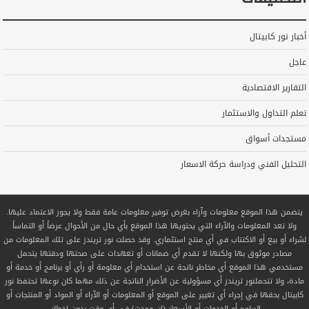
أخبار نور كابيتال
عاجل
التقارير الاقتصادية
تعلم التداول والاستثمار
مستجدات أسواق
التحليل الفني ودراسة حركة الاسعار
يتضمن هذا الموقع معلومات وآراء بغرض توفير معلومات عامة فقط ولا يجوز الاعتماد عليها.
ولا تعد المعلومات والآراء التي يحتويها هذا الموقع بأي حال من الأحوال عرضاً أو التماساً
لشراء أو بيع أو الاكتتاب في أي منتج استثماري. وقد حصلت نور تريندز على تلك المعلومات من
مصادر موثوق بها ولكنها لا تقدم أي ضمانات أو تعهدات على صحتها ودقتها يتحمل
مستخدمي هذا الموقع أي مخاطر ناتجة عن استخدام أي معلومة أو رأي أو برنامج أو خدمة أو
مادة، ولا تتحملنور تريندز أي مسؤولية عن الأضرار الناتجة عن ذلك مهما كان نوعها تحتفظ نور
كابيتال بحقها في إجراء أي تغيير على الموقع أو المعلومات أو الآراء أو المواد أو المنتجات أو
البرامج أو الخدمات أو الأسعار (إن وجدت) في أي وقت بدون إخطار.