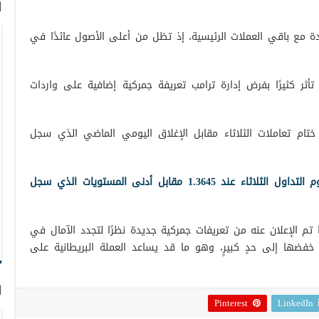
ا
دة مع باقي العملات الرئيسية، إذ تظل من أعلى الأصول عائدًا في
أثر كثيرًا بفرض إدارة ترامب تعريفة جمركية إضافية على واردات
سترليني/ دولار إلى 1.3580 في ختام تعاملات الثلاثاء مقابل الإغلاق اليومي الماضي الذي سجل
وارتفع الزوج إلى أعلى المستويات في يوم التداول الثلاثاء عند 1.3645 مقابل أدنى المستويات الذي سجل
ا تم الإعلان عنه من تعريفات جمركية جديدة نظرًا لتجدد الآمال في
خفضها إلى حدٍ كبيرٍ، وهو ما قد يساعد العملة البريطانية على
ا
Pinterest
LinkedIn