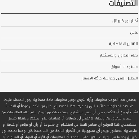
التصنيفات
أخبار نور كابيتال
عاجل
التقارير الاقتصادية
تعلم التداول والاستثمار
مستجدات أسواق
التحليل الفني ودراسة حركة الاسعار
يتضمن هذا الموقع معلومات وآراء بغرض توفير معلومات عامة فقط ولا يجوز الاعتماد عليها.
ولا تعد المعلومات والآراء التي يحتويها هذا الموقع بأي حال من الأحوال عرضاً أو التماساً
لشراء أو بيع أو الاكتتاب في أي منتج استثماري. وقد حصلت نور تريندز على تلك المعلومات من
مصادر موثوق بها ولكنها لا تقدم أي ضمانات أو تعهدات على صحتها ودقتها يتحمل
مستخدمي هذا الموقع أي مخاطر ناتجة عن استخدام أي معلومة أو رأي أو برنامج أو خدمة أو
مادة، ولا تتحملنور تريندز أي مسؤولية عن الأضرار الناتجة عن ذلك مهما كان نوعها تحتفظ نور
كابيتال بحقها في إجراء أي تغيير على الموقع أو المعلومات أو الآراء أو المواد أو المنتجات أو