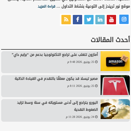
موقع نور تريندز إلى التوعية بنشاط التداول …
قراءة المزيد
أحدث المقالات
أمازون تتغلب على تراجع التكنولوجيا بدعم من “برايم داي”
25 يونيو, 2026 9:48 م
مصير تيسلا قد يكون معلقًا بالتقدم في القيادة الذاتية
25 يونيو, 2026 8:11 م
اليورو يتراجع إلى أدنى مستوياته في سنة وسط تزايد
الضغوط النقدية
24 يونيو, 2026 11:28 م