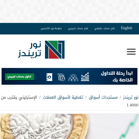
English
فتح حساب حقيقي
فتح حساب تجريبي
دبلومة نور اكاديمي
نور تريندز
/
مستجدات أسواق
/
تغطية لأسواق العملات
/
الإسترليني يقترب من
1.4000