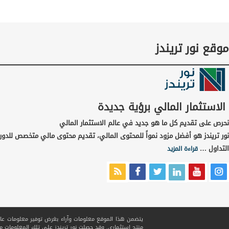
موقع نور تريندز
الاستثمار المالي برؤية جديدة
نحرص على تقديم كل ما هو جديد في عالم الاستثمار المالي
نور تريندز هو أفضل مزود نمواً للمحتوى المالي، تقديم محتوى مالي متخصص للدور
التداول …
قراءة المزيد
يتضمن هذا الموقع معلومات وآراء بغرض توفير معلومات عامة ف
منتج استثماري. وقد حصلت نور تريندز على تلك المعلومات