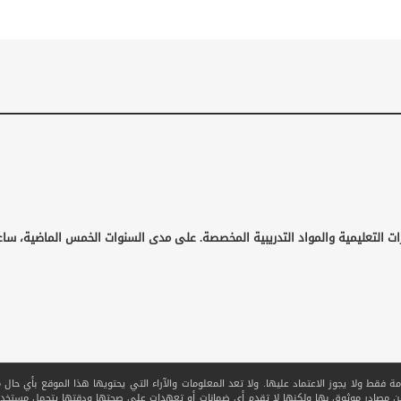
ات التعليمية والمواد التدريبية المخصصة. على مدى السنوات الخمس الماضية، ساع
قط ولا يجوز الاعتماد عليها. ولا تعد المعلومات والآراء التي يحتويها هذا الموقع بأي حال من ا
 من مصادر موثوق بها ولكنها لا تقدم أي ضمانات أو تعهدات على صحتها ودقتها يتحمل مستخدم