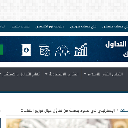
تح حساب حقيقي
فتح حساب تجريبي
دبلومة نور اكاديمي
حساب متطور
توا
التحليل الفني للأسهم
التقارير الاقتصادية
تعلم التداول والاستثمار
ف
ملات
/
الإسترليني في صعود بدفعة من تفاؤل حيال توزيع اللقاحات