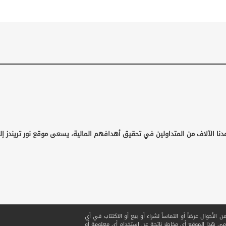
دنا الآلاف من المتداولين في تحقيق أهدافهم المالية، يسعى موقع نور تريندز إل
لأحوال عرضاً أو التماساً لشراء أو بيع أو الاكتتاب في أي
ي هذا الموقع أي مخاطر ناتجة عن استخدام أي معلومة أو