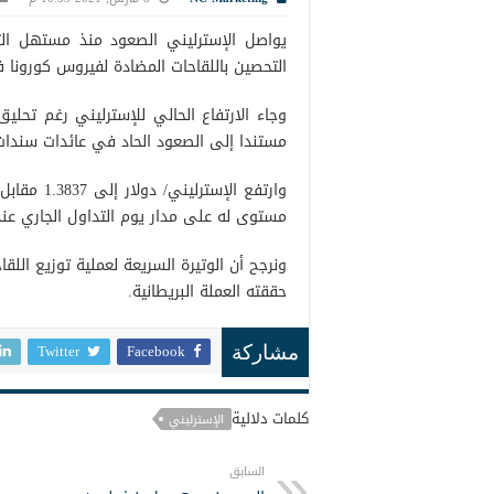
يواصل الإسترليني الصعود منذ مستهل التع
التحصين باللقاحات المضادة لفيروس كورونا ف
وجاء الارتفاع الحالي للإسترليني رغم تحلي
مستندا إلى الصعود الحاد في عائدات سندات ال
مستوى له على مدار يوم التداول الجاري عند 1.3800 مقابل أعلى المستويات الذي سجل 3865
ونرجح أن الوتيرة السريعة لعملية توزيع اللق
حققته العملة البريطانية.
Twitter
Facebook
مشاركة
كلمات دلالية
الإسترليني
السابق