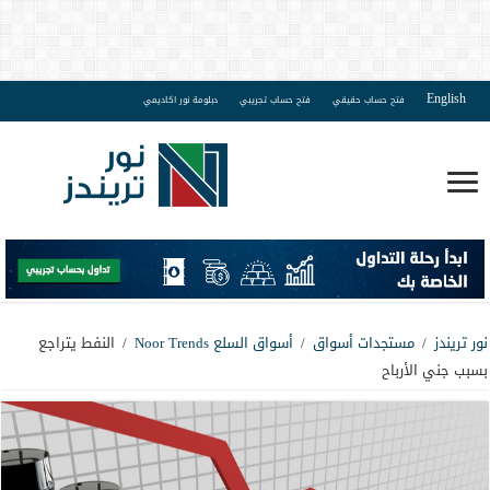
English
فتح حساب حقيقي
فتح حساب تجريبي
دبلومة نور اكاديمي
نور تريندز
/
مستجدات أسواق
/
أسواق السلع Noor Trends
/
النفط يتراجع
بسبب جني الأرباح