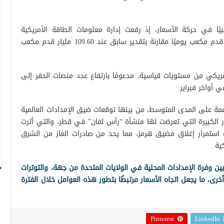
لبيًا في حركة الأسعار، إذ رفعت إدارة معلومات الطاقة الأمريكية
توقعاتها لإنتاج عام 2026 إلى 110.61 مليار قدم مكعب يوميًا مقارنة بتقدير سابق عند 109.60 مليار قدم مكعب
ريكي من مستويات قياسية، مدعومًا بارتفاع عدد منصات الحفر إلى
 أواخر فبراير.
مة على المدى المتوسط، من بينها توقعات ضيق الإمدادات العالمية
ر الكبيرة التي تعرضت لها منشأة “رأس لفان” في قطر، والتي أثرت
جانب استمرار إغلاق مضيق هرمز، مما يحد من صادرات الغاز من الشرق
ية.
بين وفرة الإمدادات المحلية في الولايات المتحدة من جهة، والتوترات
ى، ما يجعل اتجاه الأسعار مرتبطًا بتطور هذه العوامل خلال الفترة
Pinterest
LinkedIn