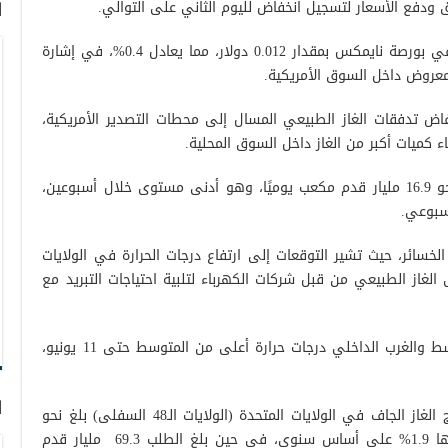
ودفع الأسعار لتسجيل انخفاض لليوم الثاني على التوالي.
ا
وتراجعت عقود الغاز الطبيعي لشهر يوليو في بورصة نايمكس بمقدار 0.012 دولار، مما يعادل 0.4%، في إشارة
عروض داخل السوق الأمريكية.
اض تدفقات الغاز الطبيعي المسال إلى محطات التصدير الأمريكية،
ء كميات أكبر من الغاز داخل السوق المحلية.
وبلغت تدفقات الغاز إلى محطات التصدير نحو 16.9 مليار قدم مكعب يوميًا، وهو أدنى مستوى خلال أسبوعين،
خسائر، حيث تشير التوقعات إلى ارتفاع درجات الحرارة في الولايات
الغاز الطبيعي من قبل شركات الكهرباء لتلبية احتياجات التبريد مع
ومن المتوقع أن تشهد مناطق الغرب الأوسط والغرب الداخلي درجات حرارة أعلى من المتوسط حتى 11 يونيو،
ا
وعلى صعيد الإنتاج، أظهرت البيانات أن إنتاج الغاز الجاف في الولايات المتحدة (الولايات الـ48 السفلى) بلغ نحو
109.1 مليار قدم مكعب يوميًا، بزيادة قدرها 1.9% على أساس سنوي، في حين بلغ الطلب 69.3 مليار قدم