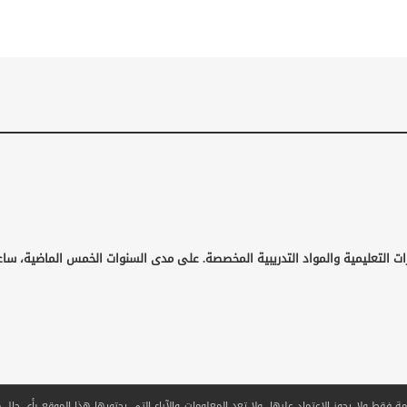
ات التعليمية والمواد التدريبية المخصصة. على مدى السنوات الخمس الماضية، ساع
قط ولا يجوز الاعتماد عليها. ولا تعد المعلومات والآراء التي يحتويها هذا الموقع بأي حال من ا