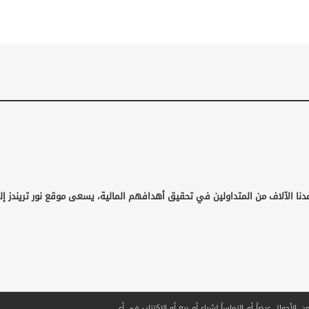
دنا الآلاف من المتداولين في تحقيق أهدافهم المالية، يسعى موقع نور تريندز إل
لأحوال عرضاً أو التماساً لشراء أو بيع أو الاكتتاب في أي