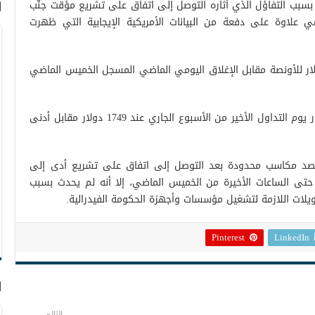
 بسبب التفاؤل الذي أثاره التوصل إلى اتفاق على تشريع مؤقت جنََّب
ا
 علاوة على دفعة من البيانات الأمريكية الإيجابية التي ظهرت
ت العقود الآجلة للذهب إلى 1760 دولار للأونصة مقابل الإغلاق اليومي الماضي المسجل الخميس الماضي
وهبط الزوج إلى أدنى مستوى له على مدار يوم التداول الأخير من الأسبوع الجاري عند 1749 دولار مقابل أدنى
د مكاسب محدودة بعد التوصل إلى اتفاق على تشريع أدى إلى
حتى الساعات الأخيرة من الخميس الماضي، إلا أنه لم يحدث بسبب
ويلات اللازمة لتشغيل مؤسسات وأجهزة الحكومة الفيدرالية.
Pinterest
LinkedIn
ا
التالي