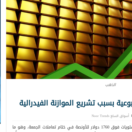
الذهب
ة بسبب تشريع الموازنة الفيدرالية
أسواق السلع Noor Trends
تظهر العقود الآجلة للذهب تماسكا عند مستويات فوق 1760 دولار للأونصة في ختام تعاملات الجمعة، وهو ما