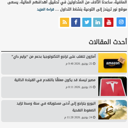
الماضية، ساعدنا الآلاف من المتداولين في تحقيق أهدافهم المالية، يسعى
موقع نور تريندز إلى التوعية بنشاط التداول …
قراءة المزيد
أحدث المقالات
أمازون تتغلب على تراجع التكنولوجيا بدعم من “برايم داي”
25 يونيو, 2026 9:48 م
مصير تيسلا قد يكون معلقًا بالتقدم في القيادة الذاتية
25 يونيو, 2026 8:11 م
اليورو يتراجع إلى أدنى مستوياته في سنة وسط تزايد
الضغوط النقدية
24 يونيو, 2026 11:28 م