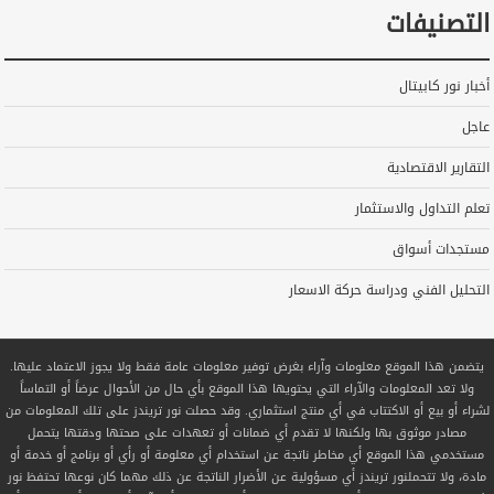
التصنيفات
أخبار نور كابيتال
عاجل
التقارير الاقتصادية
تعلم التداول والاستثمار
مستجدات أسواق
التحليل الفني ودراسة حركة الاسعار
يتضمن هذا الموقع معلومات وآراء بغرض توفير معلومات عامة فقط ولا يجوز الاعتماد عليها.
ولا تعد المعلومات والآراء التي يحتويها هذا الموقع بأي حال من الأحوال عرضاً أو التماساً
لشراء أو بيع أو الاكتتاب في أي منتج استثماري. وقد حصلت نور تريندز على تلك المعلومات من
مصادر موثوق بها ولكنها لا تقدم أي ضمانات أو تعهدات على صحتها ودقتها يتحمل
مستخدمي هذا الموقع أي مخاطر ناتجة عن استخدام أي معلومة أو رأي أو برنامج أو خدمة أو
مادة، ولا تتحملنور تريندز أي مسؤولية عن الأضرار الناتجة عن ذلك مهما كان نوعها تحتفظ نور