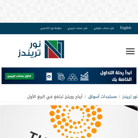
English
فتح حساب حقيقي
فتح حساب تجريبي
دبلومة نور اكاديمي
نور تريندز
/
مستجدات أسواق
/
أرباح رويترز ترتفع في الربع الأول