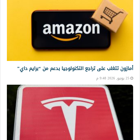
أمازون تتغلب على تراجع التكنولوجيا بدعم من “برايم داي”
25 يونيو, 2026 9:48 م