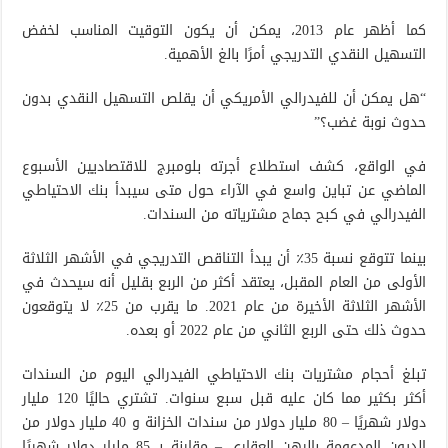
كما أظهر عام 2013، يمكن أن يكون التوقيت المناسب لخفض
التسهيل النقدي التدريجي أمرًا بالغ الأهمية.
“هل يمكن أن للفيدرالي الأمريكي أن يقلص التسهيل النقدي بدون
حدوث نوبة غضب؟”
في الواقع، كشف استطلاع أجرته بلومبرج للاقتصاديين الأسبوع
الماضي عن تباين واسع في الآراء حول متى سيبدأ بنك الاحتياطي
الفيدرالي في كبح جماح مشترياته من السندات.
بينما تتوقع نسبة 35٪ أن يبدأ التناقص التدريجي في الأشهر الثلاثة
الأولى من العام المقبل، يعتقد أكثر من الربع بقليل أنه سيحدث في
الأشهر الثلاثة الأخيرة من عام 2021. ما يقرب من 25٪ لا يتوقعون
حدوث ذلك حتى الربع الثاني من عام 2022 أو بعده.
تبلغ أحجام مشتريات بنك الاحتياطي الفيدرالي اليوم من السندات
أكثر بكثير مما كان عليه قبل سبع سنوات. تشتري حاليًا 120 مليار
دولار شهريًا – 80 مليار دولار من سندات الخزانة و 40 مليار دولار من
الديون المدعومة بالرهن العقاري – مقارنة بـ 85 مليار دولار شهريًا