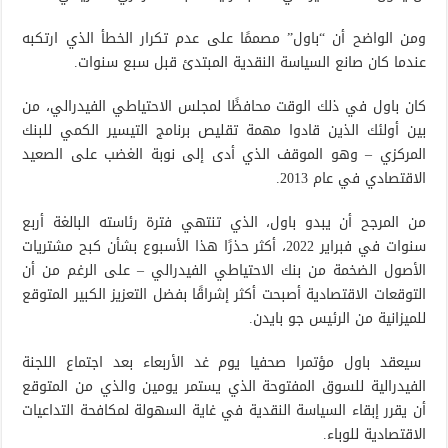
ومن الواضح أن “باول” مصممًا على عدم تكرار الخطأ الذي ارتكبه
عندما كان صانع السياسة النقدية المبتدئ قبل سبع سنوات.
كان باول في ذلك الوقت محافظًا لمجلس الاحتياطي الفيدرالي، من
بين أولئك الذين قادوا مهمة تقليص برنامج التيسير الكمي للبنك
المركزي – وهو الموقف الذي أدى إلى نوبة الغضب على الصعيد
الاقتصادي في عام 2013.
من المرجح أن يبدو باول، الذي تنتهي فترة رئاسته البالغة أربع
سنوات في فبراير 2022، أكثر حذرًا هذا الأسبوع بشأن كبح مشتريات
الأصول الضخمة من بنك الاحتياطي الفيدرالي – على الرغم من أن
التوقعات الاقتصادية أصبحت أكثر إشراقًا بفضل التعزيز الكبير المتوقع
للميزانية من الرئيس جو بايدن.
سيعقد باول مؤتمرا صحفيا يوم غد الأربعاء بعد اجتماع اللجنة
الفيدرالية للسوق المفتوحة الذي يستمر يومين والذي من المتوقع
أن يقرر إبقاء السياسة النقدية في غاية السهولة لمكافحة التداعيات
الاقتصادية للوباء.