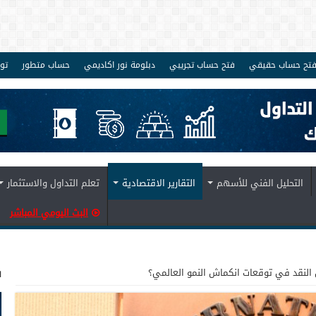
تح حساب حقيقي
فتح حساب تجريبي
دبلومة نور اكاديمي
حساب متطور
تو
التحليل الفني للأسهم
التقارير الاقتصادية
تعلم التداول والاستثمار
البث اليومي المباشر
ف
لنقد في توقعات انكماش النمو العالمي؟