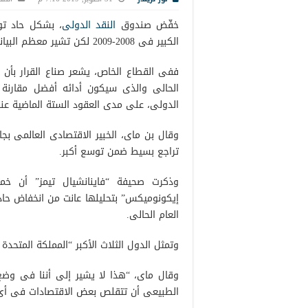
خفّض صندوق
النقد الدولى
، بشكل حاد تو
الكبير فى 2008-2009 لكن تشير معظم البيانات إلى أن المخاوف من حدوث انكماش آخر أمر مبالغ فيه.
الحالى والذى سيكون أدائه أفضل مقارنة ب
الدولى، على مدى العقود الستة الماضية عند
وقال بن ماى، الخبير الاقتصادى العالمى بج
تراجع بسيط ضمن توسع أكبر.
إيكونوميكس” بتحليلها عانت من انخفاض حا
العام الحالى.
وتمثل الدول الثلاث الأكبر “المملكة المتحدة وألمانيا وتايوان” مجتمعة
وقال ماى، “هذا لا يشير إلى أننا فى وض
الطبيعى أن تتقلص بعض الاقتصادات فى أى 