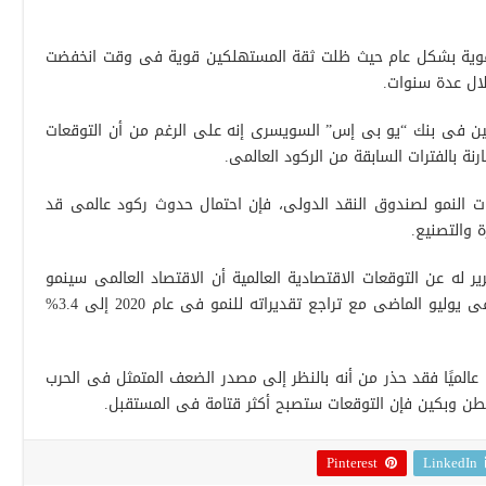
ت قوية بشكل عام حيث ظلت ثقة المستهلكين قوية فى وقت انخفضت
لال عدة سنوات.
الميين فى بنك “يو بى إس” السويسرى إنه على الرغم من أن التوقعات
رنة بالفترات السابقة من الركود العالمى.
ات النمو لصندوق النقد الدولى، فإن احتمال حدوث ركود عالمى قد
ة والتصنيع.
له عن التوقعات الاقتصادية العالمية أن الاقتصاد العالمى سينمو
بنسبة 3% العام الحالى منخفضًا من 3.2% فى يوليو الماضى مع تراجع تقديراته للنمو فى عام 2020 إلى 3.4%
ا عالميًا فقد حذر من أنه بالنظر إلى مصدر الضعف المتمثل فى الحرب
نطن وبكين فإن التوقعات ستصبح أكثر قتامة فى المستقبل.
Pinterest
LinkedIn