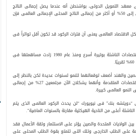
 معهد التمويل الدولى، بواشنطن أنه عندما يصل إجمالى الناتج
المحلى الإجمالى للبلدان ذات النمو السلبى إلى 50% أو أكثر من إجمالى الناتج المحلى الإجمالى العالمى فإن
كل الاقتصاد العالمى يعنى أن فترات الركود قد تكون أقل تواتراً فى
يأتى ذلك فى الوقت الذى تتوسع فيه الاقتصادات الناشئة بوتيرة أسرع ومنذ عام 1980 زادت مساهمتها فى
.
لصين والهند أضعف توقعاتهما للنمو لسنوات عديدة لكن بالنظر إلى
أنهما لا يزالان يتوسعان بسرعة مقارنة بالاقتصادات المتقدمة وأنهما يشكلان الآن مجتمعين 27% من إجمالى
النمو العالمى كبيرة.
 “دويتشه بنك” فى نيويورك “لن يحدث الركود العالمى الذى يتم
لناشئة أعلى من الناحية الهيكلية مقارنة بالسنوات الماضية”.
 بين الولايات المتحدة والصين يؤثر على الاستثمار وثقة الأعمال فقد
ائمة على الطلب الخارجى وتلك التى تتمتع بقوة الطلب المحلى على