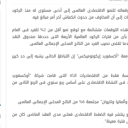
ا
قعاته للنمو الاقتصادى العالمى إلى أدنى مستوى له منذ الركود
ففى القطاع الخاص، يشعر صناع القرار بأن هذه التوقعات متشائمة مع توقع نمو أقل من 2% للفرد فى العام
أى من فترات الركود العالمية الأربعة التى حددها صندوق النقد
ما تقلص نصيب الفرد من الناتج المحلى الإجمالى العالمى.
امعة “أكسفورد إيكونوميكس” إن التباطؤ الحالى يشبه إلى حد كبير
وذكرت صحيفة “فاينانشيال تيمز” أن خمسة فقط من الاقتصاديات الـ45 التى قامت شركة “أوكسفورد
د فى النشاط الاقتصادى على أساس ربع سنوي فى الربع الثانى من
 6% من الناتج المحلى الإجمالى العالمى.
ع ينتشر فيه الضغط الاقتصادى فعلى مدى العقد الماضى كان من
ا
فترة معينة”.