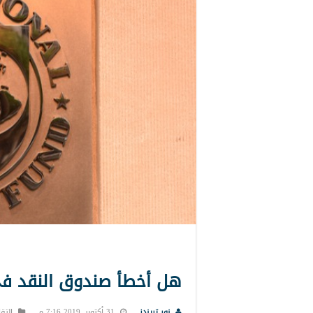
هل أخطأ صندوق النقد في
نور تريندز
31 أكتوبر, 2019 7:16 م
التقا