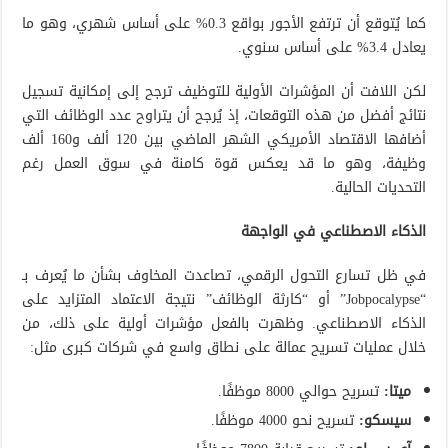
كما يُتوقع أن ترتفع الأجور بواقع 0.3% على أساس شهري، وهو ما
يعادل 3.4% على أساس سنوي.
لكن اللافت أن المؤشرات الأولية للتوظيف ترجح إلى إمكانية تسجيل
نتائج أفضل من هذه التوقعات، إذ يُرجح أن يتراوح عدد الوظائف التي
أضافها الاقتصاد الأمريكي الشهر الماضي بين 120 ألف و160 ألف
وظيفة، وهو ما قد يعكس قوة كامنة في سوق العمل رغم
التحديات الحالية.
الذكاء الاصطناعي في الواجهة
في ظل تسارع التحول الرقمي، تصاعدت المخاوف بشأن ما يُعرف بـ
“Jobpocalypse” أو “كارثة الوظائف” نتيجة الاعتماد المتزايد على
الذكاء الاصطناعي. وظهرت بالفعل مؤشرات أولية على ذلك، من
خلال عمليات تسريح عمالة على نطاق واسع في شركات كبرى مثل:
ميتا:
تسريح حوالي 8000 موظفًا.
سيسكو:
تسريح نحو 4000 موظفًا.