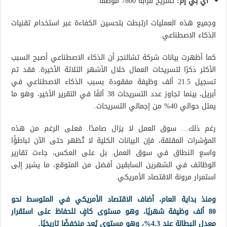
آي بي إم:
تسريح قرابة 7800 موظفًا.
وجميع هذه العمليات ارتبطت بتحسين الكفاءة عبر استخدام تقنيات
الذكاء الاصطناعي.
كما أظهرت بيانات شركة تشالنجر أن الذكاء الاصطناعي أصبح السبب
الأكثر ذكرًا لتسريحات العمال خلال الأشهر الثلاثة الأخيرة. فقد تم
تسجيل 21.5 ألف وظيفة مفقودة بسبب الذكاء الاصطناعي في
أبريل، بينما تجاوز عدد التسريحات 38 ألفًا في التقرير الأخير، وهو ما
يمثل حوالي 40% من إجمالي التسريحات.
رغم ذلك… سوق العمل لا يزال صامدًا. فعلى الرغم من هذه
المؤشرات المقلقة، فإن البيانات الكلية لا تُظهر حتى الآن تباطؤًا
واسع النطاق في سوق العمل. بل على العكس، جاءت تقارير
الوظائف في الشهرين السابقين أفضل من المتوقع، ما يشير إلى
استمرار مرونة الاقتصاد الأمريكي.
ومنذ بداية العام، أضاف الاقتصاد الأمريكي في المتوسط نحو
80 ألف وظيفة شهريًا، وهو مستوى كافٍ للحفاظ على استقرار
معدل البطالة عند 4.3%، وهو مستوى يُعد منخفضًا تاريخيًا.