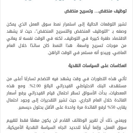
توظيف منخفض… وتسريح منخفض
تشير التوقعات الحالية إلى استمرار نمط سوق العمل الذي يمكن
وصفه بـ “التوظيف المنخفض والتسريح المنخفض”، حيث لا يشهد
الاقتصاد طفرة كبيرة في التوظيف، لكنه في الوقت نفسه لا يعاني
من موجات تسريح واسعة. هذا النمط كان سائدًا خلال العام
الماضي، ويبدو أنه مستمر في الوقت الراهن.
انعكاسات على السياسات النقدية
تأتي هذه التطورات في وقت يشهد فيه التضخم تسارعًا أعلى من
مستهدف البنك الاحتياطي الفيدرالي البالغ 2.00%. ومع هذه
المعطيات، بدأت الأسواق تسعّر احتمال قيام الفيدرالي برفع أسعار
الفائدة خلال العام الجاري، حيث تشير التقديرات إلى وجود احتمال
يقارب 50% لرفع الفائدة مرة واحدة على الأقل بحلول ديسمبر.
ويعني ذلك أن تقرير الوظائف القادم لن يكون مهمًا فقط لتقييم
سوق العمل، وإنما أيضًا لتحديد اتجاه السياسة النقدية الأمريكية،