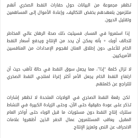
تظهر مجموعة من البيانات حول حفارات النفط الصخري أنهم
ملتزمون بتعهدهم بخفض التكاليف، وإعادة الأموال إلى المساهمين
وتقليل الديون.
إذا استمروا في المسار، فسيثبت ذلك صحة الرهان عالي المخاطر
لتحالف أوبك + بأنه يمكن أن يحد من الإنتاج ويدفع أسعار النفط
الخام للأعلى دون إطلاق العنان لهجوم الإمدادات من المنافسين
الأمريكيين.
لا تزال كلمة “إذا”، مما يجعل سوق النفط في حالة تأهب حيث أن
ارتفاع النفط الخام يجعل الأمر أكثر إغراءً لمنتجي النفط الصخري
للتراجع عن كلمتهم.
لكن رقعة النفط الصخري في الولايات المتحدة لا تظهر إشارات
تذكر على عودة حقيقية حتى الآن، وحتى الزيادة الكبيرة في النشاط
ستترك إنتاج النفط دون مستويات ما قبل الوباء حتى أواخر العام
المقبل. يعاقب المستثمرون عمال الحفر الذين أظهروا علامات
الانحراف عن النص وتعزيز الإنتاج.