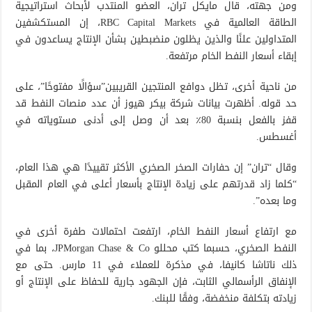
ومن جهته، قال مايكل تران، العضو المنتدب لأبحاث استراتيجية
الطاقة العالمية في RBC Capital Markets، إن المستكشفين
المتداولين علنًا والذين يظلون منضبطين بشأن الإنتاج يساعدون في
إبقاء أسعار النفط الخام مرتفعة.
من ناحية أخرى، تظل دوافع المنتجين القريبين”سؤالًا مفتوحًا”، على
حد قوله. أظهرت بيانات شركة بيكر هيوز أن عدد منصات النفط قد
قفز بالفعل بنسبة 80٪ بعد أن وصل إلى أدنى مستوياته في
أغسطس.
وقال “تران” إن حفارات الصخر الصخري الأكثر تقييدًا هي هذا العام،
“كلما زاد قدرتهم على زيادة الإنتاج بأسعار أعلى في العام المقبل
وما بعده”.
مع ارتفاع أسعار النفط الخام، ارتفعت احتمالات طفرة أخرى في
النفط الصخري، حسبما كتب محللو JPMorgan Chase & Co، بما في
ذلك ناتاشا كانيفا، في مذكرة للعملاء في 11 مارس. حتى مع
الإنفاق الرأسمالي الثابت، فإن الجهود جارية للحفاظ على الإنتاج أو
زيادته بتكلفة منخفضة، وفقًا للبنك.