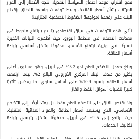
فمع اقتراب موعد اجتماع السياسة النقدية، تتجه الأنظار إلى القرار
المرتقب بشأن أسعار الفائدة، وسط توقعات واسعة النطاق بإقدام
البنك على رفعها لمواجهة الضغوط التضخمية المتزايدة.
تأتي هذه التوقعات في سياق اقتصادي يتسم بارتفاع ملحوظ في
معدلات التضخم في منطقة اليورو، حيث أظهرت البيانات الأخيرة
تسارعًا في وتيرة ارتفاع الأسعار، مدفوعًا بشكل أساسي بزيادة
أسعار الطاقة.
وبلغ معدل التضخم العام نحو 3.2% في أبريل، وهو مستوى أعلى
بكثير من هدف البنك المركزي الأوروبي البالغ 2%، بينما ارتفعت
أسعار الطاقة بنسبة 10.9% على أساس سنوي، ما يعكس تأثيرًا
كبيرًا لتقلبات أسواق النفط والغاز.
ولا يقتصر القلق على التضخم العام فقط، بل يمتد أيضًا إلى التضخم
الأساسي، الذي يستبعد أسعار الطاقة والمواد الغذائية المتقلبة،
حيث ارتفع إلى 2.5% في أبريل، مدفوعًا بشكل رئيسي بزيادة
تكاليف الخدمات.
ويُعد هذا التطور مصدر قلق إضافي لصناع القرار، إذ يشير إلى