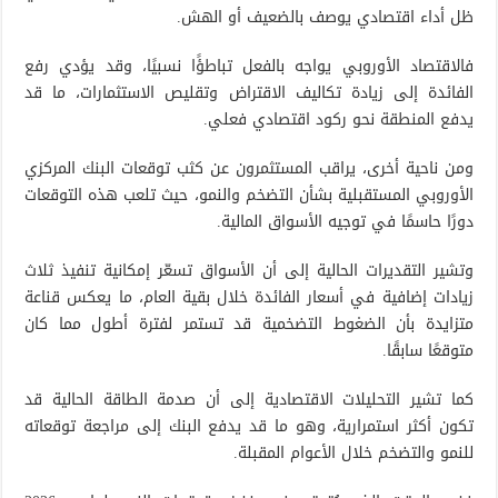
ظل أداء اقتصادي يوصف بالضعيف أو الهش.
فالاقتصاد الأوروبي يواجه بالفعل تباطؤًا نسبيًا، وقد يؤدي رفع
الفائدة إلى زيادة تكاليف الاقتراض وتقليص الاستثمارات، ما قد
يدفع المنطقة نحو ركود اقتصادي فعلي.
ومن ناحية أخرى، يراقب المستثمرون عن كثب توقعات البنك المركزي
الأوروبي المستقبلية بشأن التضخم والنمو، حيث تلعب هذه التوقعات
دورًا حاسمًا في توجيه الأسواق المالية.
وتشير التقديرات الحالية إلى أن الأسواق تسعّر إمكانية تنفيذ ثلاث
زيادات إضافية في أسعار الفائدة خلال بقية العام، ما يعكس قناعة
متزايدة بأن الضغوط التضخمية قد تستمر لفترة أطول مما كان
متوقعًا سابقًا.
كما تشير التحليلات الاقتصادية إلى أن صدمة الطاقة الحالية قد
تكون أكثر استمرارية، وهو ما قد يدفع البنك إلى مراجعة توقعاته
للنمو والتضخم خلال الأعوام المقبلة.