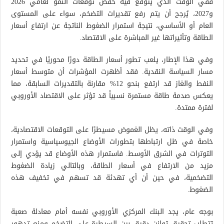
ففي الوقت الذي يُتوقع فيه خفض توقعات النمو لعامي 2026
و2027، يُرجح أن يتم رفع تقديرات التضخم، سواء على المستوى
العام أو الأساسي، نتيجة استمرار الضغوط الناتجة عن ارتفاع أسعار
الطاقة وتأثيراتها غير المباشرة على الاقتصاد.
وفي هذا الإطار، يلعب تطور أسعار الطاقة دورًا محوريًا في تحديد
مسار السياسة النقدية. فقد أظهرت المؤشرات أن متوسط أسعار
النفط والغاز قد ارتفع بنحو 12% مقارنة بالتقديرات السابقة، مما
يعكس صدمة طاقة مستمرة نسبياً قد تؤثر على الاقتصاد الأوروبي
لفترة ممتدة.
وفي الوقت ذاته، يظل الغموض مسيطرًا على التوقعات الاقتصادية،
خاصة في ظل ارتباطها بتطورات الأوضاع الجيوسياسية واستمرار
التوترات في الشرق الأوسط. فاستمرار هذه الأوضاع قد يؤدي إلى
مزيد من الارتفاع في أسعار الطاقة، وبالتالي زيادة الضغوط
التضخمية، في حين أن أي تهدئة قد تسهم في تخفيف هذه
الضغوط.
بوجه عام، يجد البنك المركزي الأوروبي نفسه أمام معادلة صعبة
تتطلب تحقيق توازن دقيق بين السيطرة على التضخم ومنع تدهور