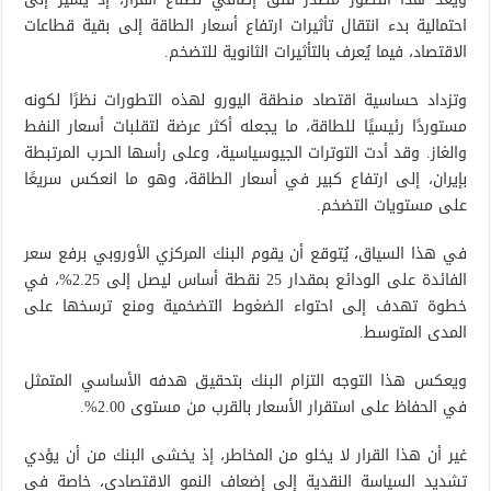
احتمالية بدء انتقال تأثيرات ارتفاع أسعار الطاقة إلى بقية قطاعات
الاقتصاد، فيما يُعرف بالتأثيرات الثانوية للتضخم.
وتزداد حساسية اقتصاد منطقة اليورو لهذه التطورات نظرًا لكونه
مستوردًا رئيسيًا للطاقة، ما يجعله أكثر عرضة لتقلبات أسعار النفط
والغاز. وقد أدت التوترات الجيوسياسية، وعلى رأسها الحرب المرتبطة
بإيران، إلى ارتفاع كبير في أسعار الطاقة، وهو ما انعكس سريعًا
على مستويات التضخم.
في هذا السياق، يُتوقع أن يقوم البنك المركزي الأوروبي برفع سعر
الفائدة على الودائع بمقدار 25 نقطة أساس ليصل إلى 2.25%، في
خطوة تهدف إلى احتواء الضغوط التضخمية ومنع ترسخها على
المدى المتوسط.
ويعكس هذا التوجه التزام البنك بتحقيق هدفه الأساسي المتمثل
في الحفاظ على استقرار الأسعار بالقرب من مستوى 2.00%.
غير أن هذا القرار لا يخلو من المخاطر، إذ يخشى البنك من أن يؤدي
تشديد السياسة النقدية إلى إضعاف النمو الاقتصادي، خاصة في